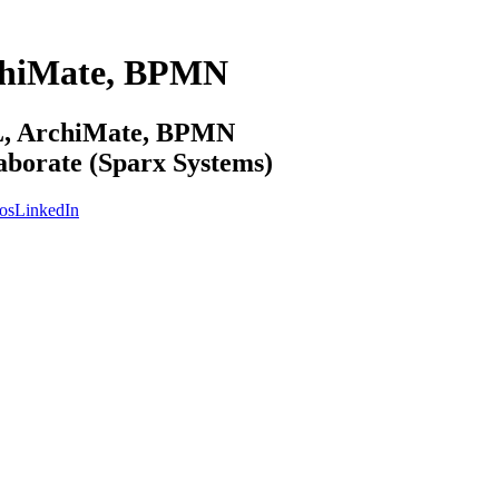
chiMate, BPMN
ML, ArchiMate, BPMN
laborate (Sparx Systems)
os
LinkedIn