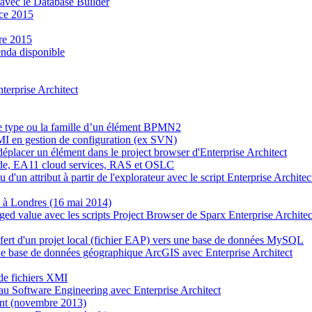
avec le Database Builder
nce 2015
re 2015
nda disponible
nterprise Architect
 le type ou la famille d’un élément BPMN2
XMI en gestion de configuration (ex SVN)
r déplacer un élément dans le project browser d'Enterprise Architect
ode, EA11 cloud services, RAS et OSLC
ou d'un attribut à partir de l'explorateur avec le script Enterprise Archite
 à Londres (16 mai 2014)
gged value avec les scripts Project Browser de Sparx Enterprise Architec
nsfert d'un projet local (fichier EAP) vers une base de données MySQL
ne base de données géographique ArcGIS avec Enterprise Architect
 de fichiers XMI
au Software Engineering avec Enterprise Architect
nt (novembre 2013)