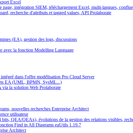
export Excel
ne page, intégration SIEM, téléchargement Excel, multi-langues, conflu
oard, recherche d'attributs et tagged values, API Prolaborate
rammes (EA), gestion des logs, discussions
te avec la fonction Modelling Language
intégré dans l'offre modélisation Pro Cloud Server
ojets EA (UML, BPMN, SysML...)
 via la solution Web Prolaborate
agrams, nouvelles recherches Enterprise Architect
ence utilisateur
64 bits, QEA/QEAx), évolutions de la gestion des relations visibles, rech
fonction Find in All Diagrams eaUtils 1.19.7
rise Architect