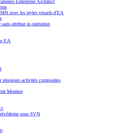
grammes Enterprise Architect
tems
 avec les styles visuels d'EA
e
sans attribut ni opération
mme EA
Q
 plusieurs activités composites
mit Monitor
ct
précédente sous SVN
l)