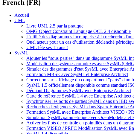
French (FR)
Accueil
UML
Livre UML 2.5 par la pratique
OMG Object Constraint Language OCL 2.4 disponible
L'utilité des diagrammes incomplets : à la recherche d'
Quel acteur pour un cas d’utilisation déclenché périodiq
UML fête ses 15 ans !
SysML
Ajouter les "sous-parties" dans un diagramme SysML Int
Modélisation de systèmes complexes avec SysML (OMG) 
Simuler des diagrammes d'état SysML avec Enterprise Ar
Formation MBSE avec SysML et Enterprise Architect
Correction sur l'affichage du compartiment "parts" d'un
SysML 1.5 officiellement disponible comme standard I
Dépliant Diagrammes SysML avec Enterprise Architect
Carte de référence SysML 1.4 avec Enterprise Architect d
Synchroniser les ports de parties SysML dans un IBD avec
Recherches d'exigences SysML dans Sparx Enterprise
Formation SysML avec Enterprise Architect VISEO / PRF
Simulation SysML paramétrique avec OpenModelica et En
Activer les flots de contrôle en pointillés dans un diagr
Formation VISEO / PRFC Modélisation SysML avec Ente
SysML 1.4 disponible