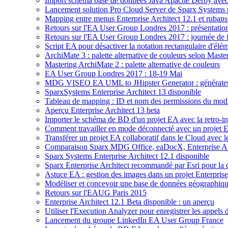
Import schéma base de données Java Apache Derby avec 
Lancement solution Pro Cloud Server de Sparx Systems p
Mapping entre menus Enterprise Architect 12.1 et rubans
Retours sur l'EA User Group Londres 2017 : présentations 
Retours sur l'EA User Group Londres 2017 : journée de f
Script EA pour désactiver la notation rectangulaire d'él
ArchiMate 3 : palette alternative de couleurs selon Mast
Mastering ArchiMate 2 : palette alternative de couleurs
EA User Group Londres 2017 : 18-19 Mai
MDG VISEO EA UML to JHipster Generator : générateur 
SparxSystems Enterprise Architect 13 disponible
Tableau de mapping : ID et nom des permissions du module
Aperçu Enterprise Architect 13 beta
Importer le schéma de BD d'un projet EA avec la retro-in
Comment travailler en mode déconnecté avec un projet En
Transférer un projet EA collaboratif dans le Cloud avec
Comparaison Sparx MDG Office, eaDocX, Enterprise A
Sparx Systems Enterprise Architect 12.1 disponible
Sparx Enterprise Architect recommandé par Esri pour la
Astuce EA : gestion des images dans un projet Enterprise
Modéliser et concevoir une base de données géograph
Retours sur l'EAUG Paris 2015
Enterprise Architect 12.1 Beta disponible : un aperçu
Utiliser l'Execution Analyzer pour enregistrer les appels
Lancement du groupe LinkedIn EA User Group France