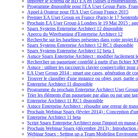
Importer le schéma de BD EA en classes d'énumérations 
Programme disponible pour l'EA User Group Paris, Fra
Appel à Orateur pour l'EA User Group France 2015
Premier EA User Group en France (Paris) le 17 Septemb
Prochain EA User Group à Londres le 19 Mai 2015 : age
Sparx Systems Enterprise Architect 12 disponible
Aperçu du Wireframing d'Enterprise Architect 12
Recherche sur les baselines présentes dans votre projet E
Sparx Systems Enterprise Architect 12 RC1 disponible
Sparx Systems Enterprise Architect 12 beta 1
Astuce Sparx Enterprise Architect : modifier facilement
Rechercher un paquetage contrôlé à partir d'un fichier 
Astuce : utiliser les raccourcis clavier couper/coller pou
EA User Group 2014 : smart use cases, génération de c
Trouver le classifier d'une instance ou objet, port, partie 
Enterprise Architect 11 disponible
Programme du prochain Enterprise Architect User Group
Trier les éléments d'un paquetage par alias ou par une ta
Enterprise Architect 11 RC1 disponible
Astuce Enterprise Architect : résoudre une erreur de tra
Prochain Webinar Sparx (février 2014) : Conception d'u
Enterprise Architect 11 beta
Script Sparx Enterprise Architect pour l'import en masse
Prochain Webinar Sparx (décembre 2013) : Introduction 
Webinar Sparx : Setting up a Team Modeling Environme