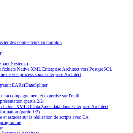
tecter des connecteurs en doublon
r
(Sparx Systems)
fichiers Native XML Enterprise Architect vers PostgreSQL
e de vos process sous Enterprise Architect
l gratuit EARefDataSplitter
t : accompagnement et expertise sur l'outil
résentation (partie 2/2)
un fichier XML OData $metadata dans Enterprise Architect
ormation (partie 1/2)
et astuces sur la réalisation de scripts avec EA
t programme
ur