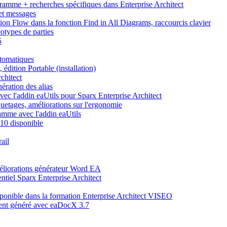
agramme + recherches spécifiques dans Enterprise Architect
 et messages
tion Flow dans la fonction Find in All Diagrams, raccourcis clavier
otypes de parties
5
utomatiques
, édition Portable (installation)
chitect
nération des alias
vec l'addin eaUtils pour Sparx Enterprise Architect
quetages, améliorations sur l'ergonomie
ramme avec l'addin eaUtils
.10 disponible
ail
éliorations générateur Word EA
ntiel Sparx Enterprise Architect
onible dans la formation Enterprise Architect VISEO
ment généré avec eaDocX 3.7