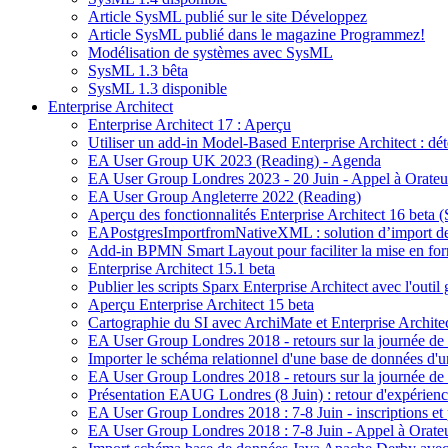
Article SysML publié sur le site Développez
Article SysML publié dans le magazine Programmez!
Modélisation de systèmes avec SysML
SysML 1.3 bêta
SysML 1.3 disponible
Enterprise Architect
Enterprise Architect 17 : Aperçu
Utiliser un add-in Model-Based Enterprise Architect : dé
EA User Group UK 2023 (Reading) - Agenda
EA User Group Londres 2023 - 20 Juin - Appel à Orateu
EA User Group Angleterre 2022 (Reading)
Aperçu des fonctionnalités Enterprise Architect 16 beta 
EAPostgresImportfromNativeXML : solution d’import de 
Add-in BPMN Smart Layout pour faciliter la mise en form
Enterprise Architect 15.1 beta
Publier les scripts Sparx Enterprise Architect avec l'outi
Aperçu Enterprise Architect 15 beta
Cartographie du SI avec ArchiMate et Enterprise Architec
EA User Group Londres 2018 - retours sur la journée de p
Importer le schéma relationnel d'une base de données d'
EA User Group Londres 2018 - retours sur la journée de f
Présentation EAUG Londres (8 Juin) : retour d'expérience 
EA User Group Londres 2018 : 7-8 Juin - inscriptions e
EA User Group Londres 2018 : 7-8 Juin - Appel à Orate