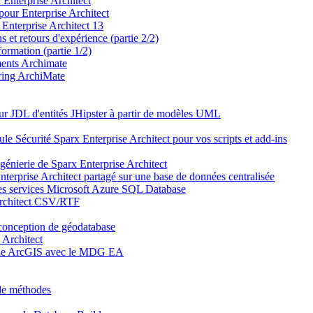
Enterprise Architect
our Enterprise Architect
 Enterprise Architect 13
et retours d'expérience (partie 2/2)
ormation (partie 1/2)
éments Archimate
ering ArchiMate
JDL d'entités JHipster à partir de modèles UML
 Sécurité Sparx Enterprise Architect pour vos scripts et add-ins
génierie de Sparx Enterprise Architect
terprise Architect partagé sur une base de données centralisée
 les services Microsoft Azure SQL Database
rchitect CSV/RTF
 conception de géodatabase
 Architect
ique ArcGIS avec le MDG EA
 de méthodes