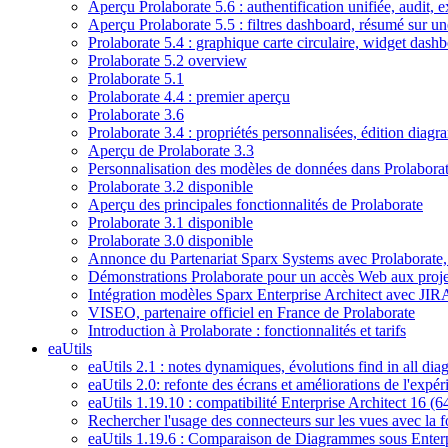
Aperçu Prolaborate 5.6 : authentification unifiée, audit, 
Aperçu Prolaborate 5.5 : filtres dashboard, résumé sur u
Prolaborate 5.4 : graphique carte circulaire, widget dashb
Prolaborate 5.2 overview
Prolaborate 5.1
Prolaborate 4.4 : premier aperçu
Prolaborate 3.6
Prolaborate 3.4 : propriétés personnalisées, édition diag
Aperçu de Prolaborate 3.3
Personnalisation des modèles de données dans Prolabora
Prolaborate 3.2 disponible
Aperçu des principales fonctionnalités de Prolaborate
Prolaborate 3.1 disponible
Prolaborate 3.0 disponible
Annonce du Partenariat Sparx Systems avec Prolaborate, 
Démonstrations Prolaborate pour un accès Web aux pr
Intégration modèles Sparx Enterprise Architect avec JIRA
VISEO, partenaire officiel en France de Prolaborate
Introduction à Prolaborate : fonctionnalités et tarifs
eaUtils
eaUtils 2.1 : notes dynamiques, évolutions find in all di
eaUtils 2.0: refonte des écrans et améliorations de l'expéri
eaUtils 1.19.10 : compatibilité Enterprise Architect 16 (
Rechercher l'usage des connecteurs sur les vues avec la 
eaUtils 1.19.6 : Comparaison de Diagrammes sous Enterp