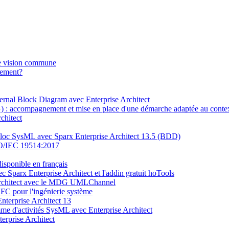
une vision commune
uement?
ernal Block Diagram avec Enterprise Architect
: accompagnement et mise en place d'une démarche adaptée au conte
chitect
 bloc SysML avec Sparx Enterprise Architect 13.5 (BDD)
SO/IEC 19514:2017
isponible en français
 Sparx Enterprise Architect et l'addin gratuit hoTools
 Architect avec le MDG UMLChannel
C pour l'ingénierie système
terprise Architect 13
amme d'activités SysML avec Enterprise Architect
rprise Architect