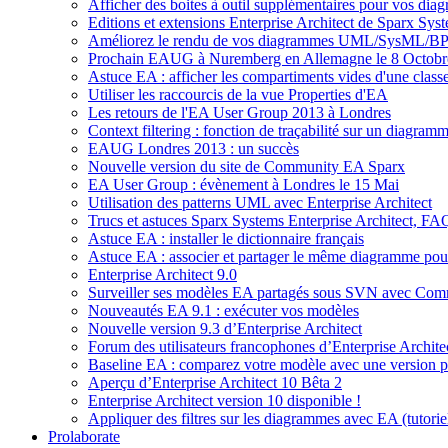
Afficher des boites à outil supplémentaires pour vos dia
Editions et extensions Enterprise Architect de Sparx Sys
Améliorez le rendu de vos diagrammes UML/SysML/BPMN
Prochain EAUG à Nuremberg en Allemagne le 8 Octobr
Astuce EA : afficher les compartiments vides d'une classe 
Utiliser les raccourcis de la vue Properties d'EA
Les retours de l'EA User Group 2013 à Londres
Context filtering : fonction de traçabilité sur un diagra
EAUG Londres 2013 : un succès
Nouvelle version du site de Community EA Sparx
EA User Group : évènement à Londres le 15 Mai
Utilisation des patterns UML avec Enterprise Architect
Trucs et astuces Sparx Systems Enterprise Architect, FA
Astuce EA : installer le dictionnaire français
Astuce EA : associer et partager le même diagramme pour
Enterprise Architect 9.0
Surveiller ses modèles EA partagés sous SVN avec Com
Nouveautés EA 9.1 : exécuter vos modèles
Nouvelle version 9.3 d’Enterprise Architect
Forum des utilisateurs francophones d’Enterprise Archite
Baseline EA : comparez votre modèle avec une version 
Aperçu d’Enterprise Architect 10 Bêta 2
Enterprise Architect version 10 disponible !
Appliquer des filtres sur les diagrammes avec EA (tutorie
Prolaborate