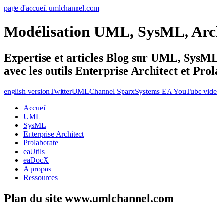
page d'accueil umlchannel.com
Modélisation UML, SysML, Ar
Expertise et articles Blog sur UML, Sys
avec les outils Enterprise Architect et Pro
english version
Twitter
UMLChannel SparxSystems EA YouTube vide
Accueil
UML
SysML
Enterprise Architect
Prolaborate
eaUtils
eaDocX
A propos
Ressources
Plan du site www.umlchannel.com