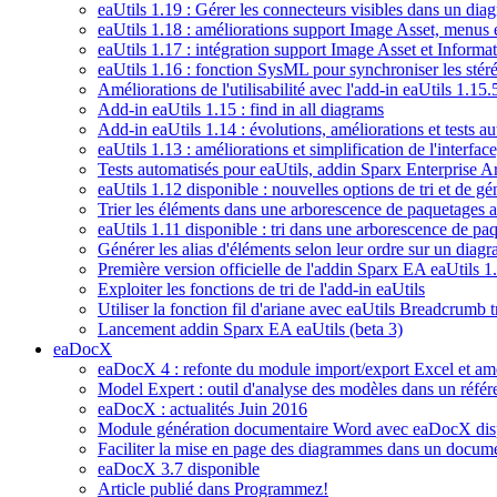
eaUtils 1.19 : Gérer les connecteurs visibles dans un di
eaUtils 1.18 : améliorations support Image Asset, menus
eaUtils 1.17 : intégration support Image Asset et Informa
eaUtils 1.16 : fonction SysML pour synchroniser les stéré
Améliorations de l'utilisabilité avec l'add-in eaUtils 1.15.
Add-in eaUtils 1.15 : find in all diagrams
Add-in eaUtils 1.14 : évolutions, améliorations et tests a
eaUtils 1.13 : améliorations et simplification de l'interface
Tests automatisés pour eaUtils, addin Sparx Enterprise Ar
eaUtils 1.12 disponible : nouvelles options de tri et de gé
Trier les éléments dans une arborescence de paquetages a
eaUtils 1.11 disponible : tri dans une arborescence de pa
Générer les alias d'éléments selon leur ordre sur un diag
Première version officielle de l'addin Sparx EA eaUtils 1
Exploiter les fonctions de tri de l'add-in eaUtils
Utiliser la fonction fil d'ariane avec eaUtils Breadcrumb tr
Lancement addin Sparx EA eaUtils (beta 3)
eaDocX
eaDocX 4 : refonte du module import/export Excel et am
Model Expert : outil d'analyse des modèles dans un référe
eaDocX : actualités Juin 2016
Module génération documentaire Word avec eaDocX disp
Faciliter la mise en page des diagrammes dans un docu
eaDocX 3.7 disponible
Article publié dans Programmez!