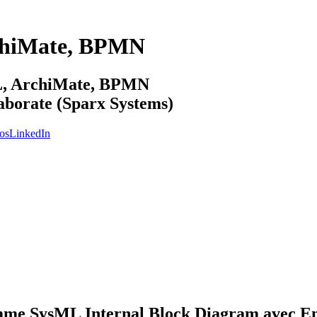
chiMate, BPMN
ML, ArchiMate, BPMN
laborate (Sparx Systems)
os
LinkedIn
amme SysML Internal Block Diagram avec En