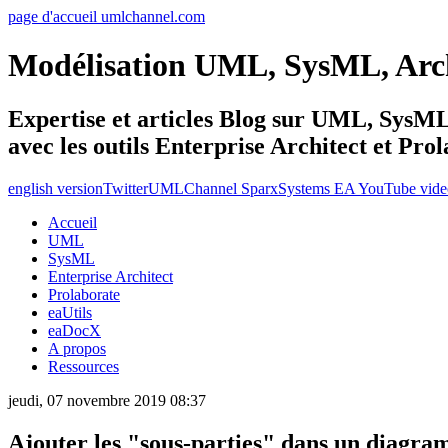
page d'accueil umlchannel.com
Modélisation UML, SysML, Ar
Expertise et articles Blog sur UML, Sys
avec les outils Enterprise Architect et Pro
english version
Twitter
UMLChannel SparxSystems EA YouTube vide
Accueil
UML
SysML
Enterprise Architect
Prolaborate
eaUtils
eaDocX
A propos
Ressources
jeudi, 07 novembre 2019 08:37
Ajouter les "sous-parties" dans un diagr