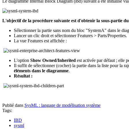
Le diagramme Internal Block Diagram (ibd) suivant a été initialisé vi
L'objectif de la procédure suivante est d'obtenir la sous-partie d
Sélectionner la partie sans nom du bloc "SystemA" dans le di
Lancer un clic droit et sélectionner Features > Parts/Properties.
La vue Features est affichée :
L'option
Show Owned/Inherited
est activée par défaut ; elle 
Il suffit de sélectionner (cocher) la partie dans la liste pour la 
éléments dans le diagramme
.
Résultat :
Publié dans
SysML : langage de modélisation système
Tags:
IBD
sysml