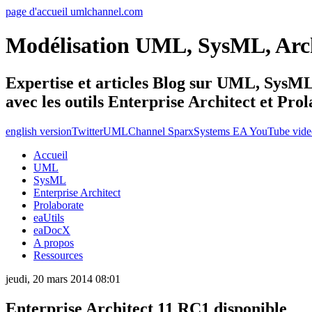
page d'accueil umlchannel.com
Modélisation UML, SysML, Ar
Expertise et articles Blog sur UML, Sys
avec les outils Enterprise Architect et Pro
english version
Twitter
UMLChannel SparxSystems EA YouTube vide
Accueil
UML
SysML
Enterprise Architect
Prolaborate
eaUtils
eaDocX
A propos
Ressources
jeudi, 20 mars 2014 08:01
Enterprise Architect 11 RC1 disponible