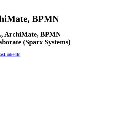
chiMate, BPMN
ML, ArchiMate, BPMN
laborate (Sparx Systems)
os
LinkedIn