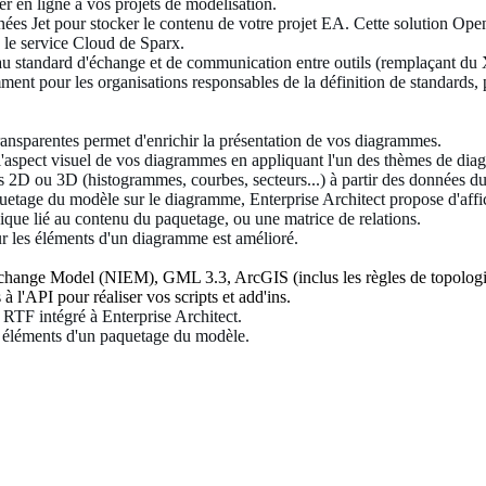
r en ligne à vos projets de modélisation.
nnées Jet pour stocker le contenu de votre projet EA. Cette solution Ope
a le service Cloud de Sparx.
u standard d'échange et de communication entre outils (remplaçant du
ent pour les organisations responsables de la définition de standards, p
ransparentes permet d'enrichir la présentation de vos diagrammes.
 l'aspect visuel de vos diagrammes en appliquant l'un des thèmes de dia
s 2D ou 3D (histogrammes, courbes, secteurs...) à partir des données d
etage du modèle sur le diagramme, Enterprise Architect propose d'affic
hique lié au contenu du paquetage, ou une matrice de relations.
ur les éléments d'un diagramme est amélioré.
change Model (NIEM), GML 3.3, ArcGIS (inclus les règles de topologi
à l'API pour réaliser vos scripts et add'ins.
 RTF intégré à Enterprise Architect.
es éléments d'un paquetage du modèle.