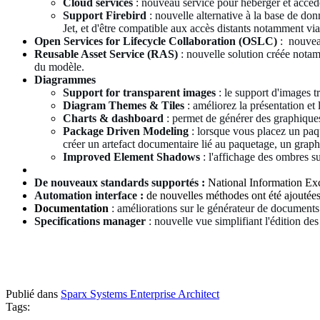
Cloud services
: nouveau service pour héberger et accéde
Support Firebird
: nouvelle alternative à la base de do
Jet, et d'être compatible aux accès distants notamment vi
Open Services for Lifecycle Collaboration (OSLC)
: nouvea
Reusable Asset Service (RAS)
: nouvelle solution créée notamm
du modèle.
Diagrammes
Support for transparent images
: le support d'images t
Diagram Themes & Tiles
: améliorez la présentation et
Charts & dashboard
: permet de générer des graphique
Package Driven Modeling
: lorsque vous placez un paqu
créer un artefact documentaire lié au paquetage, un grap
Improved Element Shadows
: l'affichage des ombres s
De nouveaux standards supportés :
National Information Ex
Automation interface :
de nouvelles méthodes ont été ajoutées 
Documentation
: améliorations sur le générateur de documents
Specifications manager
: nouvelle vue simplifiant l'édition d
Publié dans
Sparx Systems Enterprise Architect
Tags: