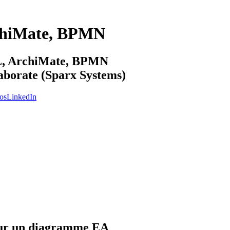
chiMate, BPMN
ML, ArchiMate, BPMN
laborate (Sparx Systems)
os
LinkedIn
é sur un diagramme EA