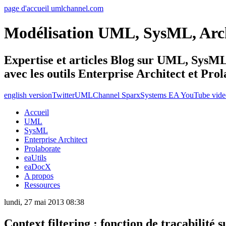
page d'accueil umlchannel.com
Modélisation UML, SysML, Ar
Expertise et articles Blog sur UML, Sys
avec les outils Enterprise Architect et Pro
english version
Twitter
UMLChannel SparxSystems EA YouTube vide
Accueil
UML
SysML
Enterprise Architect
Prolaborate
eaUtils
eaDocX
A propos
Ressources
lundi, 27 mai 2013 08:38
Context filtering : fonction de traçabilit