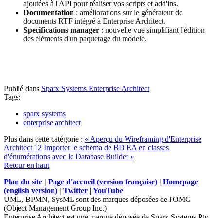
ajoutées à l'API pour réaliser vos scripts et add'ins.
Documentation
: améliorations sur le générateur de
documents RTF intégré à Enterprise Architect.
Specifications manager
: nouvelle vue simplifiant l'édition
des éléments d'un paquetage du modèle.
Publié dans
Sparx Systems Enterprise Architect
Tags:
sparx systems
enterprise architect
Plus dans cette catégorie :
« Aperçu du Wireframing d'Enterprise
Architect 12
Importer le schéma de BD EA en classes
d'énumérations avec le Database Builder »
Retour en haut
Plan du site
|
Page d'accueil (version française)
|
Homepage
(english version)
|
Twitter
|
YouTube
UML, BPMN, SysML sont des marques déposées de l'OMG
(Object Management Group Inc.)
Enterprise Architect est une marque déposée de Sparx Systems Pty