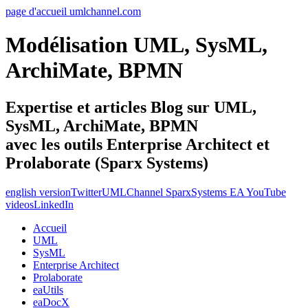
page d'accueil umlchannel.com
Modélisation UML, SysML,
ArchiMate, BPMN
Expertise et articles Blog sur UML,
SysML, ArchiMate, BPMN
avec les outils Enterprise Architect et
Prolaborate (Sparx Systems)
english version
Twitter
UMLChannel SparxSystems EA YouTube
videos
LinkedIn
Accueil
UML
SysML
Enterprise Architect
Prolaborate
eaUtils
eaDocX