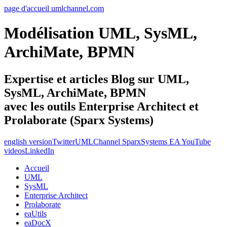
page d'accueil umlchannel.com
Modélisation UML, SysML,
ArchiMate, BPMN
Expertise et articles Blog sur UML,
SysML, ArchiMate, BPMN
avec les outils Enterprise Architect et
Prolaborate (Sparx Systems)
english version
Twitter
UMLChannel SparxSystems EA YouTube
videos
LinkedIn
Accueil
UML
SysML
Enterprise Architect
Prolaborate
eaUtils
eaDocX