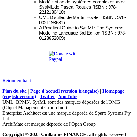
Modélisation de systèmes complexes avec
SysML de Pascal Roques (ISBN : 978-
2212136418)
UML Distilled de Martin Fowler (ISBN : 978-
0321193681)
A Practical Guide to SysML: The Systems
Modeling Language 3rd Edition (ISBN : 978-
0123852069)
Retour en haut
Plan du site
|
Page d'accueil (version française)
|
Homepage
(english version)
|
Twitter
|
YouTube
UML, BPMN, SysML sont des marques déposées de l'OMG
(Object Management Group Inc.)
Enterprise Architect est une marque déposée de Sparx Systems Pty
Ltd
ArchiMate est marque déposée de l'Open Group
Copyright © 2025 Guillaume FINANCE, all rights reserved