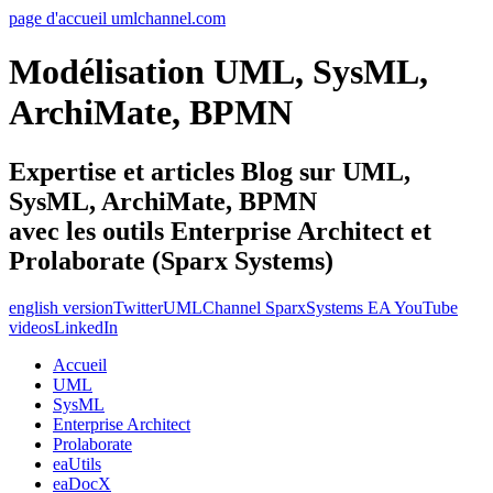
page d'accueil umlchannel.com
Modélisation UML, SysML,
ArchiMate, BPMN
Expertise et articles Blog sur UML,
SysML, ArchiMate, BPMN
avec les outils Enterprise Architect et
Prolaborate (Sparx Systems)
english version
Twitter
UMLChannel SparxSystems EA YouTube
videos
LinkedIn
Accueil
UML
SysML
Enterprise Architect
Prolaborate
eaUtils
eaDocX