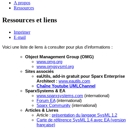
A propos
Ressources
Ressources et liens
Imprimer
E-mail
Voici une liste de liens à consulter pour plus d'informations :
Object Management Group (OMG)
www.omg.org
www.omgsysml.org
Sites associés
eaUtils, add-in gratuit pour Sparx Enterprise
Architect :
www.eautils.com
Chaîne Youtube UMLChannel
SparxSystems & EA
www.sparxsystems.com
(international)
Forum EA
(international)
Sparx Community
(
international
)
Articles & Livres
Article :
présentation du langage SysML 1.2
Carte de référence SysML 1.4 avec EA (version
française)