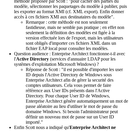
méthode proposée par Scott : "pour cacher des parties du
modèle, sélectionner les paquetages du modèle à publier, puis
les exporter au format XMI (cf. XML export). Enfin donner
accès à ces fichiers XMI aux destinataires du modèle".
Remarque : cette méthode est non seulement
fastidieuse, mais ne semble pas pratique ; en effet non
seulement la définition des modèles est figée à la
version effectuée lors de l'export, mais les utilisateurs
sont obligés d'importer ces fichiers XML dans un
fichier EAP local pour consulter les modèles.
Question audience :
Enterprise Architect
fonctionne-t-il avec
l'
Active Directory
(
services d'annuaire LDAP pour les
systèmes d'exploitation Microsoft Windows
) ?
Réponse de Scott : "il est possible d'importer les user
ID depuis l'Active Directory de Windows sous
Enterprise Architect afin de gérer la securité des
comptes utilisateurs. Cela vous permet de faire
référence aux User IDs présents dans l'
Active
Directory. Pour chaque User ID de Windows,
Enterprise Architect génère automatiquement un mot de
passe aléatoire au lieu d'utiliser le mot de passe du
domaine Windows. Si besoin l'administrateur peut
définir un nouveau mot de passe sur un User ID
importé.
"
Enfin Scott nous a indiqué qu'
Enterprise Architect ne