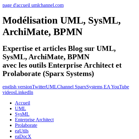
page d'accueil umlchannel.com
Modélisation UML, SysML,
ArchiMate, BPMN
Expertise et articles Blog sur UML,
SysML, ArchiMate, BPMN
avec les outils Enterprise Architect et
Prolaborate (Sparx Systems)
english version
Twitter
UMLChannel SparxSystems EA YouTube
videos
LinkedIn
Accueil
UML
SysML
Enterprise Architect
Prolaborate
eaUtils
eaDocX