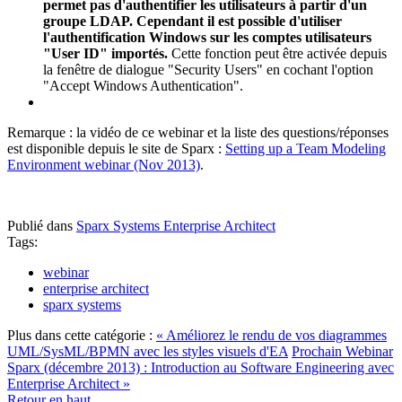
permet pas d'authentifier les utilisateurs à partir d'un
groupe LDAP. Cependant il est possible d'utiliser
l'authentification Windows sur les comptes utilisateurs
"User ID" importés.
Cette fonction peut être activée depuis
la fenêtre de dialogue "
Security Users" en cochant l'option
"Accept Windows Authentication".
Remarque : la vidéo de ce webinar et la liste des questions/réponses
est disponible depuis le site de Sparx :
Setting up a Team Modeling
Environment webinar (Nov 2013)
.
Publié dans
Sparx Systems Enterprise Architect
Tags:
webinar
enterprise architect
sparx systems
Plus dans cette catégorie :
« Améliorez le rendu de vos diagrammes
UML/SysML/BPMN avec les styles visuels d'EA
Prochain Webinar
Sparx (décembre 2013) : Introduction au Software Engineering avec
Enterprise Architect »
Retour en haut