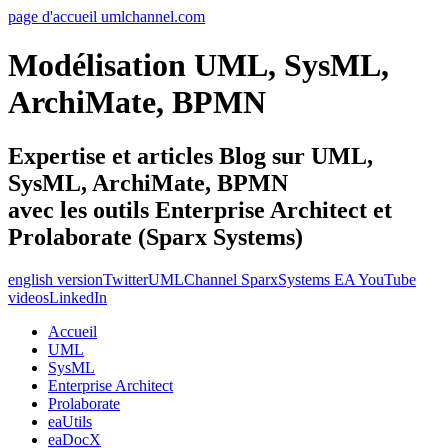
page d'accueil umlchannel.com
Modélisation UML, SysML,
ArchiMate, BPMN
Expertise et articles Blog sur UML,
SysML, ArchiMate, BPMN
avec les outils Enterprise Architect et
Prolaborate (Sparx Systems)
english version
Twitter
UMLChannel SparxSystems EA YouTube
videos
LinkedIn
Accueil
UML
SysML
Enterprise Architect
Prolaborate
eaUtils
eaDocX