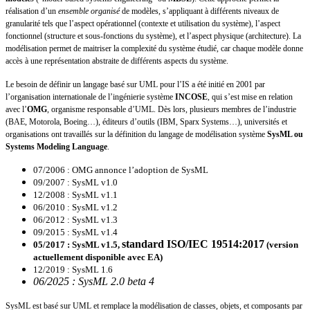
réalisation d’un
ensemble organisé
de modèles, s’appliquant à différents niveaux de
granularité tels que l’aspect opérationnel (contexte et utilisation du système), l’aspect
fonctionnel (structure et sous-fonctions du système), et l’aspect physique (architecture). La
modélisation permet de maitriser la complexité du système étudié, car chaque modèle donne
accès à une représentation abstraite de différents aspects du système.
Le besoin de définir un langage basé sur UML pour l’IS a été initié en 2001 par
l’organisation internationale de l’ingénierie système
INCOSE
, qui s’est mise en relation
avec l’
OMG
, organisme responsable d’UML. Dès lors, plusieurs membres de l’industrie
(BAE, Motorola, Boeing…), éditeurs d’outils (IBM, Sparx Systems…), universités et
organisations ont travaillés sur la définition du langage de modélisation système
SysML ou
Systems Modeling Language
.
07/2006 : OMG annonce l’adoption de SysML
09/2007 : SysML v1.0
12/2008 : SysML v1.1
06/2010 : SysML v1.2
06/2012 : SysML v1.3
09/2015 : SysML v1.4
standard ISO/IEC 19514:2017
05/2017 : SysML v1.5,
(version
actuellement disponible avec EA)
12/2019 : SysML 1.6
06/2025 : SysML 2.0 beta 4
SysML est basé sur UML et remplace la modélisation de classes, objets, et composants par