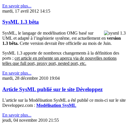
En savoir plus...
mardi, 17 avril 2012 14:15
SysML 1.3 bêta
SysML, le langage de modélisation OMG basé sur
UML et adapté à l’ingénierie système, est actuellement en
version
1.3 bêta.
Cette version devrait être officielle au mois de Juin.
SysML 1.3 apporte de nombreux changements à la définition des
ports ;
cet article en présente un aperçu via de nouvelles notions
telles que full port, proxy port, nested port, etc.
En savoir plus...
mardi, 28 décembre 2010 19:04
Article SysML publié sur le site Développez
L'article sur la Modélisation SysML a été publié ce mois-ci sur le site
Developpez.com :
Modélisation SysML
En savoir plus...
jeudi, 04 novembre 2010 21:55