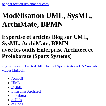
page d'accueil umlchannel.com
Modélisation UML, SysML,
ArchiMate, BPMN
Expertise et articles Blog sur UML,
SysML, ArchiMate, BPMN
avec les outils Enterprise Architect et
Prolaborate (Sparx Systems)
english version
Twitter
UMLChannel SparxSystems EA YouTube
videos
LinkedIn
Accueil
UML
SysML
Enterprise Architect
Prolaborate
eaUtils
eaDocX