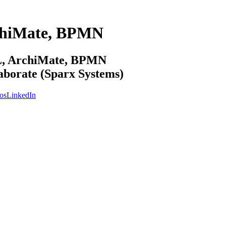
chiMate, BPMN
ML, ArchiMate, BPMN
laborate (Sparx Systems)
os
LinkedIn