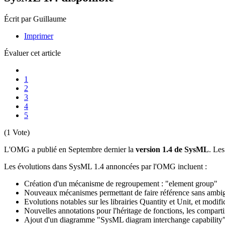
Écrit par Guillaume
Imprimer
Évaluer cet article
1
2
3
4
5
(1 Vote)
L'OMG a publié en Septembre dernier la
version 1.4 de SysML
. Les
Les évolutions dans SysML 1.4 annoncées par l'OMG incluent :
Création d'un mécanisme de regroupement : "element group"
Nouveaux mécanismes permettant de faire référence sans ambiguït
Evolutions notables sur les librairies Quantity et Unit, et mo
Nouvelles annotations pour l'héritage de fonctions, les compart
Ajout d'un diagramme "SysML diagram interchange capability"