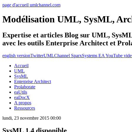
page d'accueil umlchannel.com
Modélisation UML, SysML, Ar
Expertise et articles Blog sur UML, Sys
avec les outils Enterprise Architect et Pro
english version
Twitter
UMLChannel SparxSystems EA YouTube vide
Accueil
UML
SysML
Enterprise Architect
Prolaborate
eaUtils
eaDocX
A propos
Ressources
lundi, 23 novembre 2015 00:00
SysML 1.4 disponible