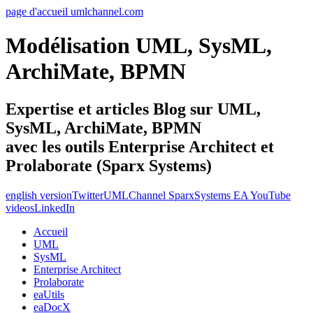
page d'accueil umlchannel.com
Modélisation UML, SysML,
ArchiMate, BPMN
Expertise et articles Blog sur UML,
SysML, ArchiMate, BPMN
avec les outils Enterprise Architect et
Prolaborate (Sparx Systems)
english version
Twitter
UMLChannel SparxSystems EA YouTube
videos
LinkedIn
Accueil
UML
SysML
Enterprise Architect
Prolaborate
eaUtils
eaDocX