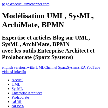
page d'accueil umlchannel.com
Modélisation UML, SysML,
ArchiMate, BPMN
Expertise et articles Blog sur UML,
SysML, ArchiMate, BPMN
avec les outils Enterprise Architect et
Prolaborate (Sparx Systems)
english version
Twitter
UMLChannel SparxSystems EA YouTube
videos
LinkedIn
Accueil
UML
SysML
Enterprise Architect
Prolaborate
eaUtils
eaDocX