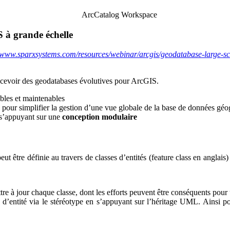
 à grande échelle
//www.sparxsystems.com/resources/webinar/arcgis/geodatabase-large-sca
cevoir des geodatabases évolutives pour ArcGIS.
ables et maintenables
 pour simplifier la gestion d’une vue globale de la base de données géo
s’appuyant sur une
conception modulaire
t être définie au travers de classes d’entités (feature class en anglais
mettre à jour chaque classe, dont les efforts peuvent être conséquents po
pe d’entité via le stéréotype en s’appuyant sur l’héritage UML. Ainsi p