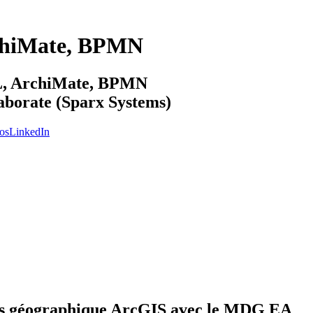
chiMate, BPMN
ML, ArchiMate, BPMN
laborate (Sparx Systems)
os
LinkedIn
ées géographique ArcGIS avec le MDG EA