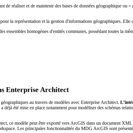
nt de réaliser et de maintenir des bases de données géographique ou « 
our la représentation et la gestion d'informations géographiques. Elle 
r des ensembles homogènes d'entités communes, possédant toutes la même
s Enterprise Architect
éographiques au travers de modèles avec Enterprise Architect.
L’inté
e a déjà été mise en place notamment pour modéliser des schémas rela
itect, ce modèle peut être exporté vers ArcGIS dans un document XML W
space. Les principales fonctionnalités du MDG ArcGIS sont présentée