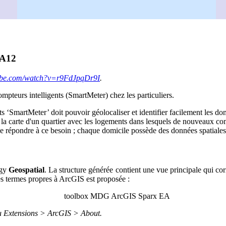
EA12
tube.com/watch?v=r9FdJpqDr9I
.
mpteurs intelligents (SmartMeter) chez les particuliers.
‘SmartMeter’ doit pouvoir géolocaliser et identifier facilement les domi
 la carte d'un quartier avec les logements dans lesquels de nouveaux com
répondre à ce besoin ; chaque domicile possède des données spatiales et
ogy
Geospatial
. La structure générée contient une vue principale qui 
des termes propres à ArcGIS est proposée :
u Extensions > ArcGIS > About.