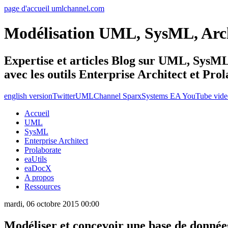
page d'accueil umlchannel.com
Modélisation UML, SysML, Ar
Expertise et articles Blog sur UML, Sys
avec les outils Enterprise Architect et Pro
english version
Twitter
UMLChannel SparxSystems EA YouTube vide
Accueil
UML
SysML
Enterprise Architect
Prolaborate
eaUtils
eaDocX
A propos
Ressources
mardi, 06 octobre 2015 00:00
Modéliser et concevoir une base de donn