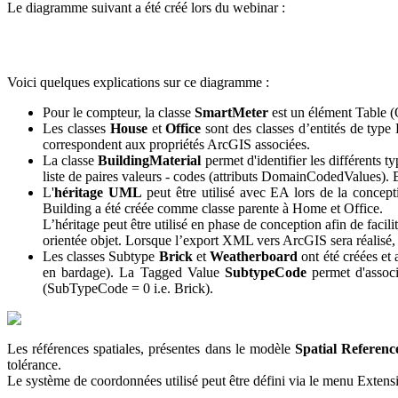
Le diagramme suivant a été créé lors du webinar :
Voici quelques explications sur ce diagramme :
Pour le compteur, la classe
SmartMeter
est un élément Table (
Les classes
House
et
Office
sont des classes d’entités de type 
correspondent aux propriétés ArcGIS associées.
La classe
BuildingMaterial
permet d'identifier les différents 
liste de paires valeurs - codes (attributs DomainCodedValues).
L'
héritage UML
peut être utilisé avec EA lors de la concep
Building a été créée comme classe parente à Home et Office.
L’héritage peut être utilisé en phase de conception afin de fac
orientée objet. Lorsque l’export XML vers ArcGIS sera réalisé, s
Les classes Subtype
Brick
et
Weatherboard
ont été créées et 
en bardage). La Tagged Value
SubtypeCode
permet d'associ
(SubTypeCode = 0 i.e. Brick).
Les références spatiales, présentes dans le modèle
Spatial Referenc
tolérance.
Le système de coordonnées utilisé peut être défini via le menu Ext