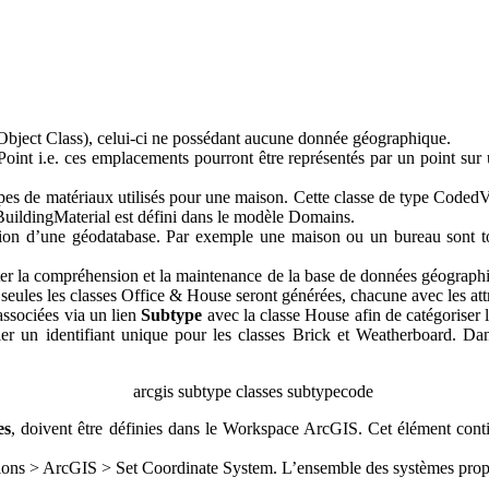
Object Class), celui-ci ne possédant aucune donnée géographique.
Point i.e. ces emplacements pourront être représentés par un point sur 
types de matériaux utilisés pour une maison. Cette classe de type Coded
 BuildingMaterial est défini dans le modèle Domains.
tion d’une géodatabase. Par exemple une maison ou un bureau sont tou
iliter la compréhension et la maintenance de la base de données géograp
eules les classes Office & House seront générées, chacune avec les attri
associées via un lien
Subtype
avec la classe House afin de catégoriser 
er un identifiant unique pour les classes Brick et Weatherboard. Da
es
, doivent être définies dans le Workspace ArcGIS. Cet élément conti
ensions > ArcGIS > Set Coordinate System. L’ensemble des systèmes pro