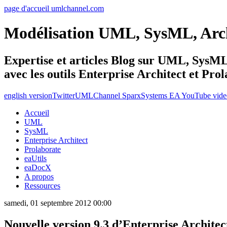
page d'accueil umlchannel.com
Modélisation UML, SysML, Ar
Expertise et articles Blog sur UML, Sys
avec les outils Enterprise Architect et Pro
english version
Twitter
UMLChannel SparxSystems EA YouTube vide
Accueil
UML
SysML
Enterprise Architect
Prolaborate
eaUtils
eaDocX
A propos
Ressources
samedi, 01 septembre 2012 00:00
Nouvelle version 9.3 d’Enterprise Architec