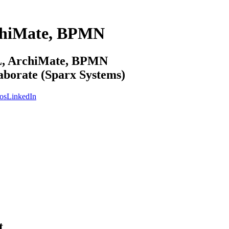
chiMate, BPMN
ML, ArchiMate, BPMN
laborate (Sparx Systems)
os
LinkedIn
t