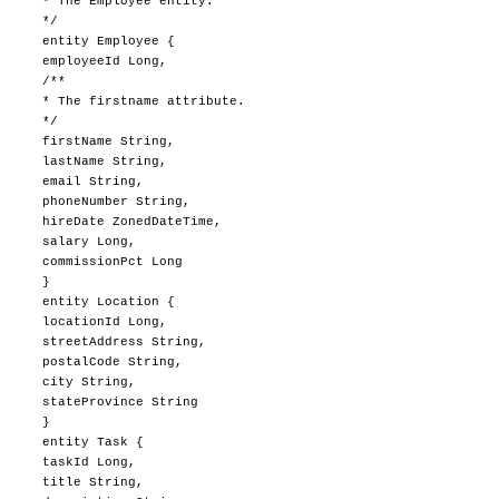
* The Employee entity.
*/
entity Employee {
employeeId Long,
/**
* The firstname attribute.
*/
firstName String,
lastName String,
email String,
phoneNumber String,
hireDate ZonedDateTime,
salary Long,
commissionPct Long
}
entity Location {
locationId Long,
streetAddress String,
postalCode String,
city String,
stateProvince String
}
entity Task {
taskId Long,
title String,