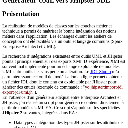
Générateur UML vers JHipster JDL
Présentation
La réalisation de modèles de classes sur les couches métier et
technique a permis de maîtriser la bonne intégration des notions
métiers dans l'application. Les échanges durant les ateliers de
conception ont été facilités via un outil et langage communs (Sparx
Enterprise Architect et UML).
La recherche d’intégrations existantes entre outils UML et JHipster
pointait principalement sur des exports XMI. D’expérience, XMI est
souvent mal implémenté pour un échange exploitable de modèles
UML entre outils i.e. sans perte ou altération. Le
JDL Studio
m’a
paru intéressant; cet outil de modélisation en ligne permet d'obtenir
un fichier JDL dont le contenu est exploitable par JHipster pour
générer des entités (exemple de commande : "
yo jhipster:import-jdl
export-jdl-uml.jh
").
En l’absence d'un générateur adéquat entre Enterprise Architect et
JHipster, j’ai réalisé un script pour générer ce contenu directement à
partir de modèles UML EA. Ce script s’appuie sur les spécificités
JHipster 2
suivantes, intégrées dans EA :
Data types : intégration des types JHipster sur les attributs de
classes UML.