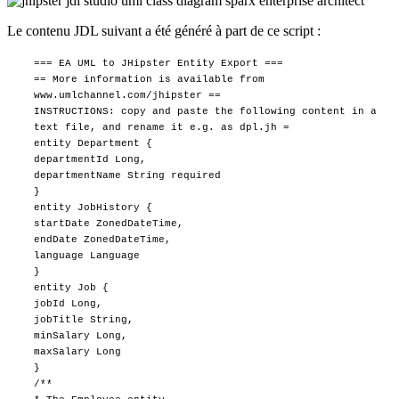
Le contenu JDL suivant a été généré à part de ce script :
=== EA UML to JHipster Entity Export ===
== More information is available from
www.umlchannel.com/jhipster ==
INSTRUCTIONS: copy and paste the following content in a
text file, and rename it e.g. as dpl.jh =
entity Department {
departmentId Long,
departmentName String required
}
entity JobHistory {
startDate ZonedDateTime,
endDate ZonedDateTime,
language Language
}
entity Job {
jobId Long,
jobTitle String,
minSalary Long,
maxSalary Long
}
/**