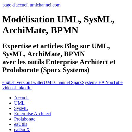
page d'accueil umlchannel.com
Modélisation UML, SysML,
ArchiMate, BPMN
Expertise et articles Blog sur UML,
SysML, ArchiMate, BPMN
avec les outils Enterprise Architect et
Prolaborate (Sparx Systems)
english version
Twitter
UMLChannel SparxSystems EA YouTube
videos
LinkedIn
Accueil
UML
SysML
Enterprise Architect
Prolaborate
eaUtils
eaDocX