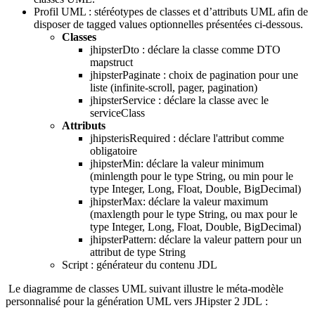
Profil UML : stéréotypes de classes et d’attributs UML afin de
disposer de tagged values optionnelles présentées ci-dessous.
Classes
jhipsterDto : déclare la classe comme DTO
mapstruct
jhipsterPaginate : choix de pagination pour une
liste (infinite-scroll, pager, pagination)
jhipsterService : déclare la classe avec le
serviceClass
Attributs
jhipsterisRequired : déclare l'attribut comme
obligatoire
jhipsterMin: déclare la valeur minimum
(minlength pour le type String, ou min pour le
type Integer, Long, Float, Double, BigDecimal)
jhipsterMax: déclare la valeur maximum
(maxlength pour le type String, ou max pour le
type Integer, Long, Float, Double, BigDecimal)
jhipsterPattern: déclare la valeur pattern pour un
attribut de type String
Script : générateur du contenu JDL
Le diagramme de classes UML suivant illustre le méta-modèle
personnalisé pour la génération UML vers JHipster 2 JDL :