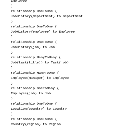
Employee
}
relationship OneToOne {
JobHistory{department} to Department
}
relationship OneToOne {
JobHistory{employee} to Employee
}
relationship OneToOne {
JobHistory{job} to Job
}
relationship ManyToMany {
Job{task(title)} to Task{job}
}
relationship ManyToOne {
Employee{manager} to Employee
}
relationship OneToMany {
Employee{job} to Job
}
relationship OneToOne {
Location{country} to Country
}
relationship OneToOne {
Country{region} to Region