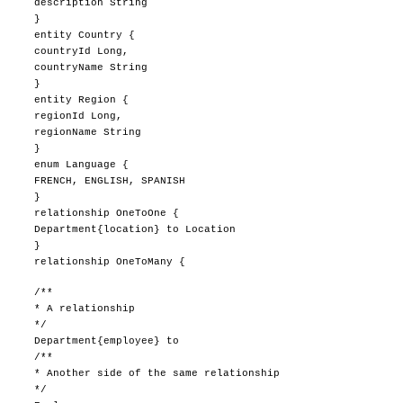
description String
}
entity Country {
countryId Long,
countryName String
}
entity Region {
regionId Long,
regionName String
}
enum Language {
FRENCH, ENGLISH, SPANISH
}
relationship OneToOne {
Department{location} to Location
}
relationship OneToMany {
/**
* A relationship
*/
Department{employee} to
/**
* Another side of the same relationship
*/