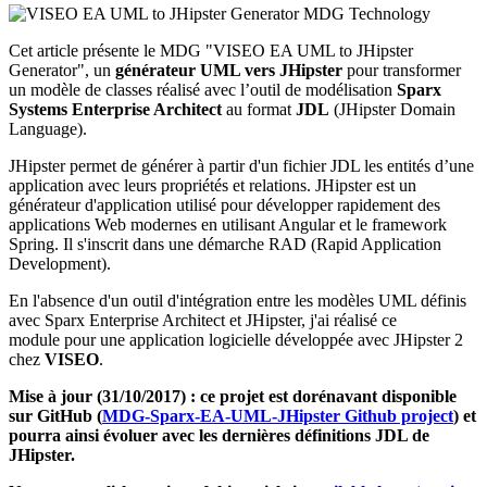
Cet article présente le MD
G "VISEO EA UML to JHipster
Generator", un
gén
érateur UML vers JHipster
pour transformer
un modèle de classes réalisé avec l’outil de modélisation
Sparx
Systems Enterprise Architect
au format
JDL
(JHipster Domain
Language).
JHipster permet de générer à partir d'un fichier JDL les entités d’une
application avec leurs propriétés et relations. JHipster est un
générateur d'application utilisé pour développer rapidement des
applications Web modernes en utilisant Angular et le framework
Spring. Il s'inscrit dans une démarche RAD (Rapid Application
Development).
En l'absence d'un outil d'intégration entre les modèles UML définis
avec Sparx Enterprise Architect et JHipster, j'ai réalisé ce
module pour une application logicielle développée avec JHipster 2
chez
VISEO
.
Mise à jour (31/10/2017) : ce projet est dorénavant disponible
sur GitHub (
MDG-Sparx-EA-UML-JHipster Github project
) et
pourra ainsi évoluer avec les dernières définitions JDL de
JHipster.