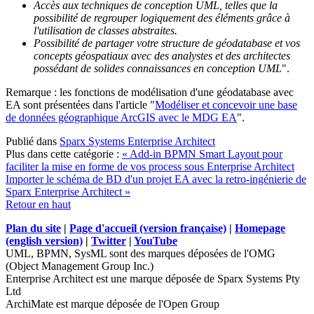
Accès aux techniques de conception UML, telles que la
possibilité de regrouper logiquement des éléments grâce à
l'utilisation de classes abstraites.
Possibilité de partager votre structure de géodatabase et vos
concepts géospatiaux avec des analystes et des architectes
possédant de solides connaissances en conception UML
".
Remarque : les fonctions de modélisation d'une géodatabase avec
EA sont présentées dans l'article "
Modéliser et concevoir une base
de données géographique ArcGIS avec le MDG EA
".
Publié dans
Sparx Systems Enterprise Architect
Plus dans cette catégorie :
« Add-in BPMN Smart Layout pour
faciliter la mise en forme de vos process sous Enterprise Architect
Importer le schéma de BD d'un projet EA avec la retro-ingénierie de
Sparx Enterprise Architect »
Retour en haut
Plan du site
|
Page d'accueil (version française)
|
Homepage
(english version)
|
Twitter
|
YouTube
UML, BPMN, SysML sont des marques déposées de l'OMG
(Object Management Group Inc.)
Enterprise Architect est une marque déposée de Sparx Systems Pty
Ltd
ArchiMate est marque déposée de l'Open Group