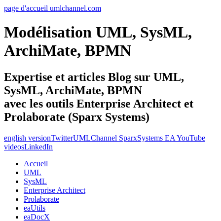
page d'accueil umlchannel.com
Modélisation UML, SysML,
ArchiMate, BPMN
Expertise et articles Blog sur UML,
SysML, ArchiMate, BPMN
avec les outils Enterprise Architect et
Prolaborate (Sparx Systems)
english version
Twitter
UMLChannel SparxSystems EA YouTube
videos
LinkedIn
Accueil
UML
SysML
Enterprise Architect
Prolaborate
eaUtils
eaDocX