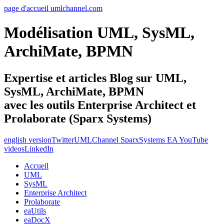
page d'accueil umlchannel.com
Modélisation UML, SysML,
ArchiMate, BPMN
Expertise et articles Blog sur UML,
SysML, ArchiMate, BPMN
avec les outils Enterprise Architect et
Prolaborate (Sparx Systems)
english version
Twitter
UMLChannel SparxSystems EA YouTube
videos
LinkedIn
Accueil
UML
SysML
Enterprise Architect
Prolaborate
eaUtils
eaDocX