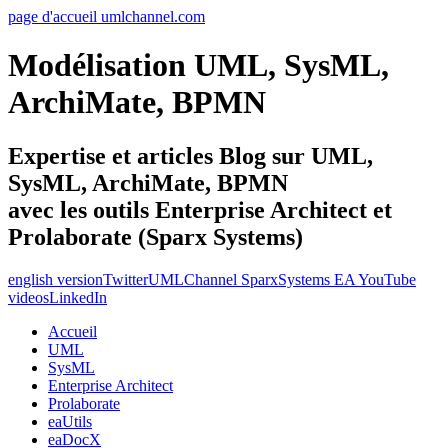
page d'accueil umlchannel.com
Modélisation UML, SysML,
ArchiMate, BPMN
Expertise et articles Blog sur UML,
SysML, ArchiMate, BPMN
avec les outils Enterprise Architect et
Prolaborate (Sparx Systems)
english version
Twitter
UMLChannel SparxSystems EA YouTube
videos
LinkedIn
Accueil
UML
SysML
Enterprise Architect
Prolaborate
eaUtils
eaDocX