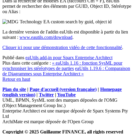
Dans la recherche de modèles EA (raccourci Ctrl + F), eaUtils
permet de rechercher des éléments par GUID, Object ID, Stéréotype
ou Alias :
La dernière version de l'addin eaUtils est disponible à partir du lien
suivant :
www.eautils.com/download
.
Cliquer ici pour une démonstration vidéo de cette fonctionnalité
.
Publié dans
eaUtils add-in pour Sparx Enterprise Architect
Plus dans cette catégorie :
« eaUtils 1.16 : fonction SysML pour
synchroniser les stéréotypes de parties
eaUtils 1.19.6 : Comparaison
de Diagrammes sous Enterprise Architect »
Retour en haut
Plan du site
|
Page d'accueil (version française)
|
Homepage
(english version)
|
Twitter
|
YouTube
UML, BPMN, SysML sont des marques déposées de l'OMG
(Object Management Group Inc.)
Enterprise Architect est une marque déposée de Sparx Systems Pty
Ltd
ArchiMate est marque déposée de l'Open Group
Copyright © 2025 Guillaume FINANCE, all rights reserved