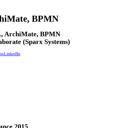
chiMate, BPMN
ML, ArchiMate, BPMN
laborate (Sparx Systems)
os
LinkedIn
ance 2015