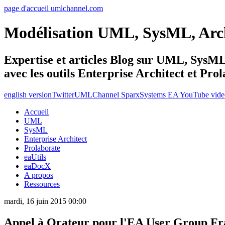
page d'accueil umlchannel.com
Modélisation UML, SysML, Ar
Expertise et articles Blog sur UML, Sys
avec les outils Enterprise Architect et Pro
english version
Twitter
UMLChannel SparxSystems EA YouTube vide
Accueil
UML
SysML
Enterprise Architect
Prolaborate
eaUtils
eaDocX
A propos
Ressources
mardi, 16 juin 2015 00:00
Appel à Orateur pour l'EA User Group Fr