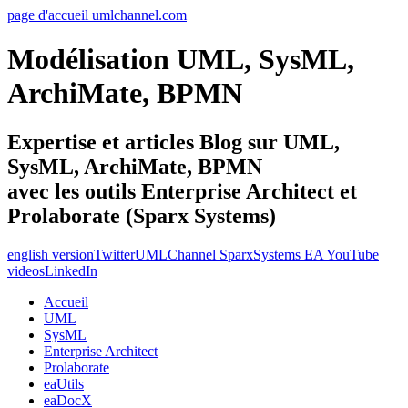
page d'accueil umlchannel.com
Modélisation UML, SysML,
ArchiMate, BPMN
Expertise et articles Blog sur UML,
SysML, ArchiMate, BPMN
avec les outils Enterprise Architect et
Prolaborate (Sparx Systems)
english version
Twitter
UMLChannel SparxSystems EA YouTube
videos
LinkedIn
Accueil
UML
SysML
Enterprise Architect
Prolaborate
eaUtils
eaDocX