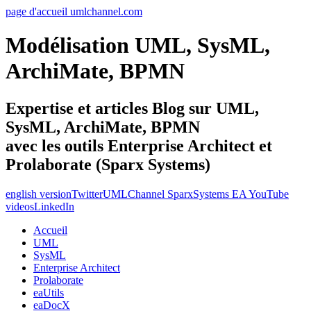
page d'accueil umlchannel.com
Modélisation UML, SysML,
ArchiMate, BPMN
Expertise et articles Blog sur UML,
SysML, ArchiMate, BPMN
avec les outils Enterprise Architect et
Prolaborate (Sparx Systems)
english version
Twitter
UMLChannel SparxSystems EA YouTube
videos
LinkedIn
Accueil
UML
SysML
Enterprise Architect
Prolaborate
eaUtils
eaDocX