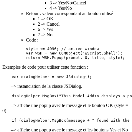
3 -> Yes/No/Cancel
4 -> Yes/No
Retour : valeur correspondant au bouton utilisé
1 -> OK
2 -> Cancel
6 -> Yes
7 -> No
Code :
style += 4096; // active window
var WSH = new COMObject("WScript.Shell");
return WSH.Popup(prompt, 0, title, style);
Exemples de code pour utiliser cette fonction :
    var dialogHelper = new JSdialog();
--> instanciation de la classe JSDialog.
    dialogHelper.MsgBox("This Model Addin displays a p
--> affiche une popup avec le message et le bouton OK (style =
0).
    if (dialogHelper.MsgBox(message + " found with the 
--> affiche une popup avec le message et les boutons Yes et No