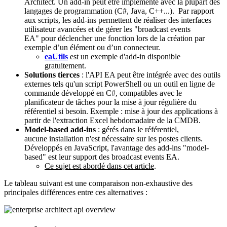
Architect. Un add-in peut être implémenté avec la plupart des
langages de programmation (C#, Java, C++...). Par rapport
aux scripts, les add-ins permettent de réaliser des interfaces
utilisateur avancées et de gérer les "broadcast events
EA" pour déclencher une fonction lors de la création par
exemple d’un élément ou d’un connecteur.
eaUtils
est un exemple d'add-in disponible
gratuitement.
Solutions tierces
: l'API EA peut être intégrée avec des outils
externes tels qu'un script PowerShell ou un outil en ligne de
commande développé en C#, compatibles avec le
planificateur de tâches pour la mise à jour régulière du
référentiel si besoin. Exemple : mise à jour des applications à
partir de l'extraction Excel hebdomadaire de la CMDB.
Model-based add-ins
: gérés dans le référentiel,
aucune installation n'est nécessaire sur les postes clients.
Développés en JavaScript, l'avantage des add-ins "model-
based" est leur support des broadcast events EA.
Ce sujet est abordé dans cet article
.
Le tableau suivant est une comparaison non-exhaustive des
principales différences entre ces alternatives :