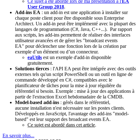
Ce sujet a été abordé lors de ma présentation à l'
EA
User Group 2018
.
Add-ins EA
: un add-in est une application à installer sur
chaque poste client pour être disponible sous Enterprise
Architect. Un add-in peut être implémenté avec la plupart des
langages de programmation (C#, Java, C++...). Par rapport
aux scripts, les add-ins permettent de réaliser des interfaces
utilisateur avancées et de gérer les "broadcast events
EA" pour déclencher une fonction lors de la création par
exemple d’un élément ou d’un connecteur.
eaUtils
est un exemple d'add-in disponible
gratuitement.
Solutions tierces
: l'API EA peut être intégrée avec des outils
externes tels qu'un script PowerShell ou un outil en ligne de
commande développé en C#, compatibles avec le
planificateur de tâches pour la mise à jour régulière du
référentiel si besoin. Exemple : mise à jour des applications à
partir de l'extraction Excel hebdomadaire de la CMDB.
Model-based add-ins
: gérés dans le référentiel,
aucune installation n'est nécessaire sur les postes clients.
Développés en JavaScript, l'avantage des add-ins "model-
based" est leur support des broadcast events EA.
Ce sujet est abordé dans cet article
.
En savoir plus...