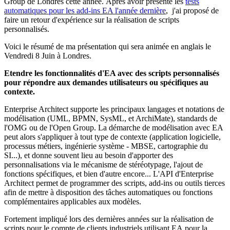
Group de Londres cette année. Après avoir présenté les
tests
automatiques pour les add-ins EA l'année dernière
, j'ai proposé de
faire un retour d'expérience sur la réalisation de scripts
personnalisés.
Voici le résumé de ma présentation qui sera animée en anglais le
Vendredi 8 Juin à Londres.
Etendre les fonctionnalités d'EA avec des scripts personnalisés
pour répondre aux demandes utilisateurs ou spécifiques au
contexte.
Enterprise Architect supporte les principaux langages et notations de
modélisation (UML, BPMN, SysML, et ArchiMate), standards de
l'OMG ou de l'Open Group. La démarche de modélisation avec EA
peut alors s'appliquer à tout type de contexte (application logicielle,
processus métiers, ingénierie système - MBSE, cartographie du
SI...), et donne souvent lieu au besoin d'apporter des
personnalisations via le mécanisme de stéréotypage, l'ajout de
fonctions spécifiques, et bien d'autre encore... L'API d'Enterprise
Architect permet de programmer des scripts, add-ins ou outils tierces
afin de mettre à disposition des tâches automatiques ou fonctions
complémentaires applicables aux modèles.
Fortement impliqué lors des dernières années sur la réalisation de
scripts pour le compte de clients industriels utilisant EA pour la