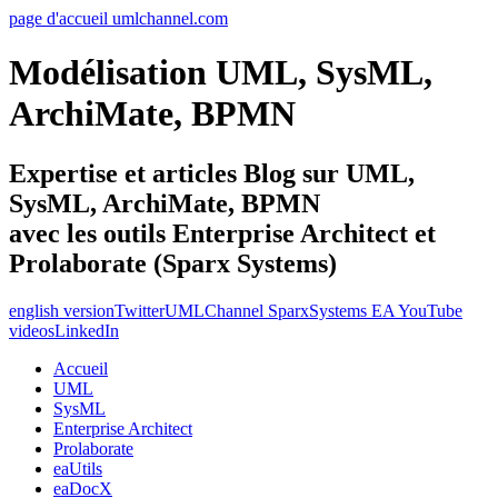
page d'accueil umlchannel.com
Modélisation UML, SysML,
ArchiMate, BPMN
Expertise et articles Blog sur UML,
SysML, ArchiMate, BPMN
avec les outils Enterprise Architect et
Prolaborate (Sparx Systems)
english version
Twitter
UMLChannel SparxSystems EA YouTube
videos
LinkedIn
Accueil
UML
SysML
Enterprise Architect
Prolaborate
eaUtils
eaDocX