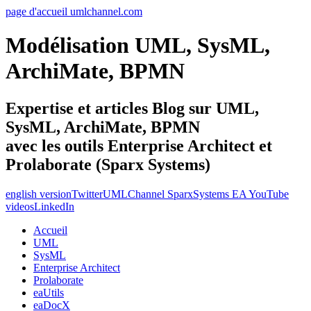
page d'accueil umlchannel.com
Modélisation UML, SysML,
ArchiMate, BPMN
Expertise et articles Blog sur UML,
SysML, ArchiMate, BPMN
avec les outils Enterprise Architect et
Prolaborate (Sparx Systems)
english version
Twitter
UMLChannel SparxSystems EA YouTube
videos
LinkedIn
Accueil
UML
SysML
Enterprise Architect
Prolaborate
eaUtils
eaDocX