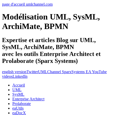
page d'accueil umlchannel.com
Modélisation UML, SysML,
ArchiMate, BPMN
Expertise et articles Blog sur UML,
SysML, ArchiMate, BPMN
avec les outils Enterprise Architect et
Prolaborate (Sparx Systems)
english version
Twitter
UMLChannel SparxSystems EA YouTube
videos
LinkedIn
Accueil
UML
SysML
Enterprise Architect
Prolaborate
eaUtils
eaDocX