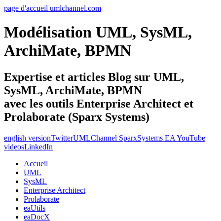
page d'accueil umlchannel.com
Modélisation UML, SysML,
ArchiMate, BPMN
Expertise et articles Blog sur UML,
SysML, ArchiMate, BPMN
avec les outils Enterprise Architect et
Prolaborate (Sparx Systems)
english version
Twitter
UMLChannel SparxSystems EA YouTube
videos
LinkedIn
Accueil
UML
SysML
Enterprise Architect
Prolaborate
eaUtils
eaDocX