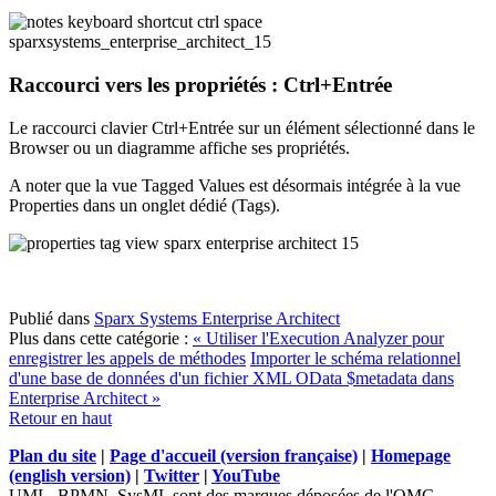
Raccourci vers les propriétés : Ctrl+Entrée
Le raccourci clavier Ctrl+Entrée sur un élément sélectionné dans le
Browser ou un diagramme affiche ses propriétés.
A noter que la vue Tagged Values est désormais intégrée à la vue
Properties dans un onglet dédié (Tags).
Publié dans
Sparx Systems Enterprise Architect
Plus dans cette catégorie :
« Utiliser l'Execution Analyzer pour
enregistrer les appels de méthodes
Importer le schéma relationnel
d'une base de données d'un fichier XML OData $metadata dans
Enterprise Architect »
Retour en haut
Plan du site
|
Page d'accueil (version française)
|
Homepage
(english version)
|
Twitter
|
YouTube
UML, BPMN, SysML sont des marques déposées de l'OMG