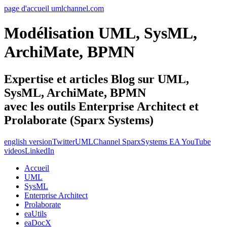
page d'accueil umlchannel.com
Modélisation UML, SysML,
ArchiMate, BPMN
Expertise et articles Blog sur UML,
SysML, ArchiMate, BPMN
avec les outils Enterprise Architect et
Prolaborate (Sparx Systems)
english version
Twitter
UMLChannel SparxSystems EA YouTube
videos
LinkedIn
Accueil
UML
SysML
Enterprise Architect
Prolaborate
eaUtils
eaDocX