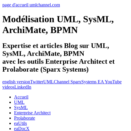
page d'accueil umlchannel.com
Modélisation UML, SysML,
ArchiMate, BPMN
Expertise et articles Blog sur UML,
SysML, ArchiMate, BPMN
avec les outils Enterprise Architect et
Prolaborate (Sparx Systems)
english version
Twitter
UMLChannel SparxSystems EA YouTube
videos
LinkedIn
Accueil
UML
SysML
Enterprise Architect
Prolaborate
eaUtils
eaDocX