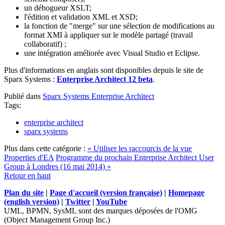
un débogueur XSLT;
l'édition et validation XML et XSD;
la fonction de "merge" sur une sélection de modifications au
format XMI à appliquer sur le modèle partagé (travail
collaboratif) ;
une intégration améliorée avec Visual Studio et Eclipse.
Plus d'informations en anglais sont disponibles depuis le site de
Sparx Systems :
Enterprise Architect 12 beta
.
Publié dans
Sparx Systems Enterprise Architect
Tags:
enterprise architect
sparx systems
Plus dans cette catégorie :
« Utiliser les raccourcis de la vue
Properties d'EA
Programme du prochain Enterprise Architect User
Group à Londres (16 mai 2014) »
Retour en haut
Plan du site
|
Page d'accueil (version française)
|
Homepage
(english version)
|
Twitter
|
YouTube
UML, BPMN, SysML sont des marques déposées de l'OMG
(Object Management Group Inc.)