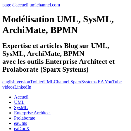
page d'accueil umlchannel.com
Modélisation UML, SysML,
ArchiMate, BPMN
Expertise et articles Blog sur UML,
SysML, ArchiMate, BPMN
avec les outils Enterprise Architect et
Prolaborate (Sparx Systems)
english version
Twitter
UMLChannel SparxSystems EA YouTube
videos
LinkedIn
Accueil
UML
SysML
Enterprise Architect
Prolaborate
eaUtils
eaDocX