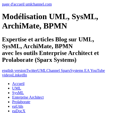
page d'accueil umlchannel.com
Modélisation UML, SysML,
ArchiMate, BPMN
Expertise et articles Blog sur UML,
SysML, ArchiMate, BPMN
avec les outils Enterprise Architect et
Prolaborate (Sparx Systems)
english version
Twitter
UMLChannel SparxSystems EA YouTube
videos
LinkedIn
Accueil
UML
SysML
Enterprise Architect
Prolaborate
eaUtils
eaDocX