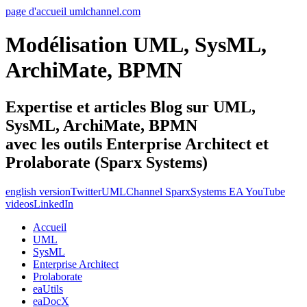
page d'accueil umlchannel.com
Modélisation UML, SysML,
ArchiMate, BPMN
Expertise et articles Blog sur UML,
SysML, ArchiMate, BPMN
avec les outils Enterprise Architect et
Prolaborate (Sparx Systems)
english version
Twitter
UMLChannel SparxSystems EA YouTube
videos
LinkedIn
Accueil
UML
SysML
Enterprise Architect
Prolaborate
eaUtils
eaDocX