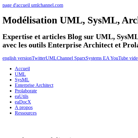
page d'accueil umlchannel.com
Modélisation UML, SysML, Ar
Expertise et articles Blog sur UML, Sys
avec les outils Enterprise Architect et Pro
english version
Twitter
UMLChannel SparxSystems EA YouTube vide
Accueil
UML
SysML
Enterprise Architect
Prolaborate
eaUtils
eaDocX
A propos
Ressources