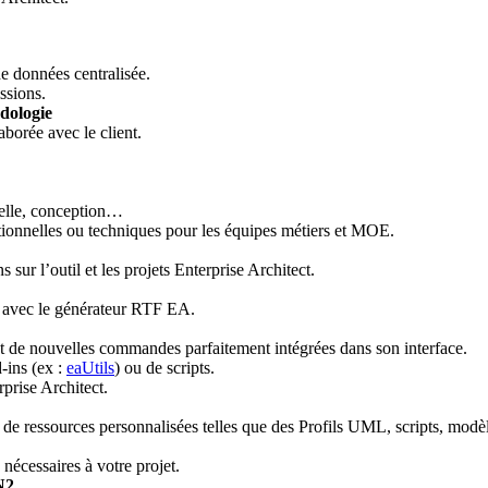
de données centralisée.
ssions.
odologie
borée avec le client.
nelle, conception…
ctionnelles ou techniques pour les équipes métiers et MOE.
sur l’outil et les projets Enterprise Architect.
 avec le générateur RTF EA.
ut de nouvelles commandes parfaitement intégrées dans son interface.
-ins (ex :
eaUtils
) ou de scripts.
rprise Architect.
ssources personnalisées telles que des Profils UML, scripts, modèles d
nécessaires à votre projet.
N2