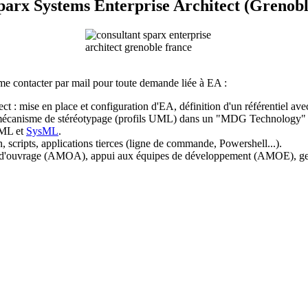
arx Systems Enterprise Architect (Grenobl
e contacter par mail pour toute demande liée à EA :
ct : mise en place et configuration d'EA, définition d'un référentiel av
le mécanisme de stéréotypage (profils UML) dans un "MDG Technology"
UML et
SysML
.
, scripts, applications tierces (ligne de commande, Powershell...).
se d'ouvrage (AMOA), appui aux équipes de développement (AMOE), gesti