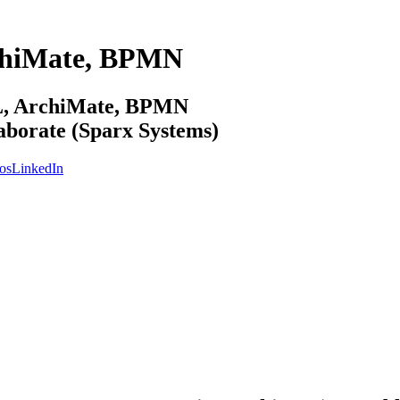
chiMate, BPMN
ML, ArchiMate, BPMN
laborate (Sparx Systems)
os
LinkedIn