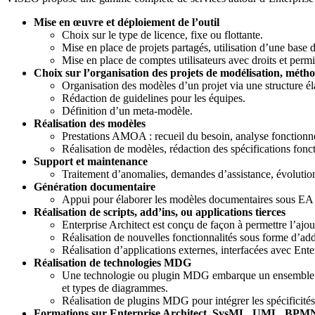
Mise en œuvre et déploiement de l’outil
Choix sur le type de licence, fixe ou flottante.
Mise en place de projets partagés, utilisation d’une base 
Mise en place de comptes utilisateurs avec droits et permi
Choix sur l’organisation des projets de modélisation, méth
Organisation des modèles d’un projet via une structure éla
Rédaction de guidelines pour les équipes.
Définition d’un meta-modèle.
Réalisation des modèles
Prestations AMOA : recueil du besoin, analyse fonction
Réalisation de modèles, rédaction des spécifications fon
Support et maintenance
Traitement d’anomalies, demandes d’assistance, évolutions 
Génération documentaire
Appui pour élaborer les modèles documentaires sous EA
Réalisation de scripts, add’ins, ou applications tierces
Enterprise Architect est conçu de façon à permettre l’ajo
Réalisation de nouvelles fonctionnalités sous forme d’add
Réalisation d’applications externes, interfacées avec Ente
Réalisation de technologies MDG
Une technologie ou plugin MDG embarque un ensemble de re
et types de diagrammes.
Réalisation de plugins MDG pour intégrer les spécificités 
Formations sur Enterprise Architect, SysML, UML, BPM