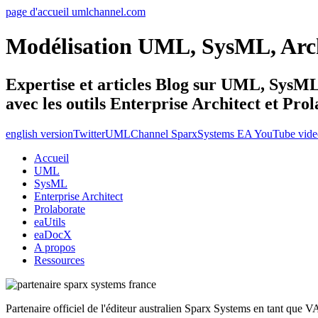
page d'accueil umlchannel.com
Modélisation UML, SysML, Ar
Expertise et articles Blog sur UML, Sys
avec les outils Enterprise Architect et Pro
english version
Twitter
UMLChannel SparxSystems EA YouTube vide
Accueil
UML
SysML
Enterprise Architect
Prolaborate
eaUtils
eaDocX
A propos
Ressources
Partenaire officiel de l'éditeur australien Sparx Systems en tant que 