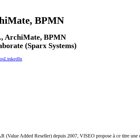
chiMate, BPMN
ML, ArchiMate, BPMN
laborate (Sparx Systems)
os
LinkedIn
VAR (Value Added Reseller) depuis 2007, VISEO propose à ce titre une of