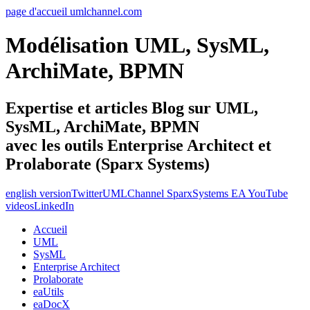
page d'accueil umlchannel.com
Modélisation UML, SysML,
ArchiMate, BPMN
Expertise et articles Blog sur UML,
SysML, ArchiMate, BPMN
avec les outils Enterprise Architect et
Prolaborate (Sparx Systems)
english version
Twitter
UMLChannel SparxSystems EA YouTube
videos
LinkedIn
Accueil
UML
SysML
Enterprise Architect
Prolaborate
eaUtils
eaDocX