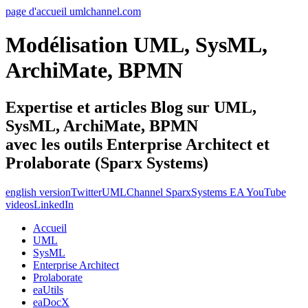
page d'accueil umlchannel.com
Modélisation UML, SysML,
ArchiMate, BPMN
Expertise et articles Blog sur UML,
SysML, ArchiMate, BPMN
avec les outils Enterprise Architect et
Prolaborate (Sparx Systems)
english version
Twitter
UMLChannel SparxSystems EA YouTube
videos
LinkedIn
Accueil
UML
SysML
Enterprise Architect
Prolaborate
eaUtils
eaDocX