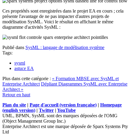
Ces propriétés sont enregistrées dans le projet EA en cours ; cela
présente l'avantage de ne pas impacter d'autres projets de
modélisation SysML. Voici le résultat en affichant le même
diagramme d'activités SysML :
Publié dans
SysML : langage de modélisation système
Tags:
sysml
astuce EA
Plus dans cette catégorie :
« Formation MBSE avec SysML et
Enterprise Architect
Dépliant Diagrammes SysML avec Enterprise
Architect »
Retour en haut
Plan du site
|
Page d'accueil (version française)
|
Homepage
(english version)
|
Twitter
|
YouTube
UML, BPMN, SysML sont des marques déposées de l'OMG
(Object Management Group Inc.)
Enterprise Architect est une marque déposée de Sparx Systems Pty
Ltd