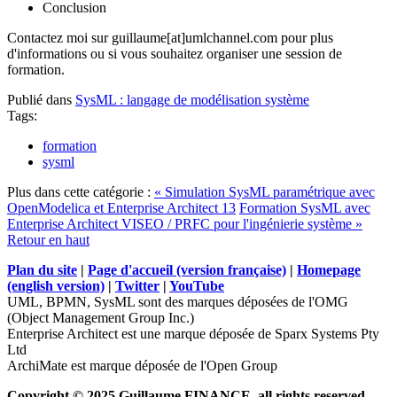
Conclusion
Contactez moi sur guillaume[at]umlchannel.com pour plus
d'informations ou si vous souhaitez organiser une session de
formation.
Publié dans
SysML : langage de modélisation système
Tags:
formation
sysml
Plus dans cette catégorie :
« Simulation SysML paramétrique avec
OpenModelica et Enterprise Architect 13
Formation SysML avec
Enterprise Architect VISEO / PRFC pour l'ingénierie système »
Retour en haut
Plan du site
|
Page d'accueil (version française)
|
Homepage
(english version)
|
Twitter
|
YouTube
UML, BPMN, SysML sont des marques déposées de l'OMG
(Object Management Group Inc.)
Enterprise Architect est une marque déposée de Sparx Systems Pty
Ltd
ArchiMate est marque déposée de l'Open Group
Copyright © 2025 Guillaume FINANCE, all rights reserved