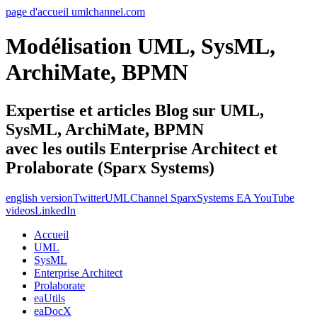
page d'accueil umlchannel.com
Modélisation UML, SysML,
ArchiMate, BPMN
Expertise et articles Blog sur UML,
SysML, ArchiMate, BPMN
avec les outils Enterprise Architect et
Prolaborate (Sparx Systems)
english version
Twitter
UMLChannel SparxSystems EA YouTube
videos
LinkedIn
Accueil
UML
SysML
Enterprise Architect
Prolaborate
eaUtils
eaDocX