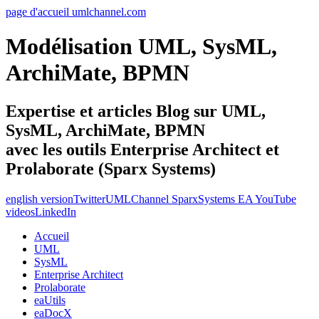
page d'accueil umlchannel.com
Modélisation UML, SysML,
ArchiMate, BPMN
Expertise et articles Blog sur UML,
SysML, ArchiMate, BPMN
avec les outils Enterprise Architect et
Prolaborate (Sparx Systems)
english version
Twitter
UMLChannel SparxSystems EA YouTube
videos
LinkedIn
Accueil
UML
SysML
Enterprise Architect
Prolaborate
eaUtils
eaDocX