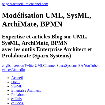
page d'accueil umlchannel.com
Modélisation UML, SysML,
ArchiMate, BPMN
Expertise et articles Blog sur UML,
SysML, ArchiMate, BPMN
avec les outils Enterprise Architect et
Prolaborate (Sparx Systems)
english version
Twitter
UMLChannel SparxSystems EA YouTube
videos
LinkedIn
Accueil
UML
SysML
Enterprise Architect
Prolaborate
eaUtils
eaDocX