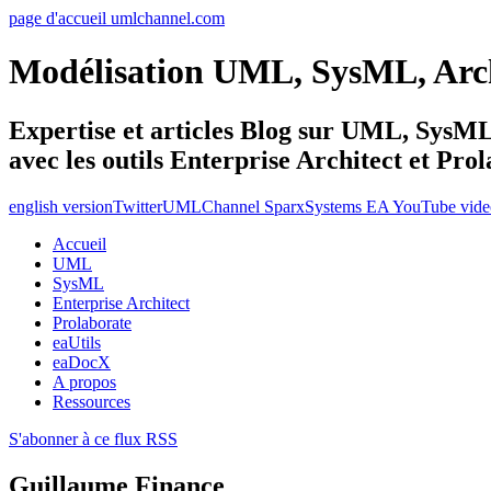
page d'accueil umlchannel.com
Modélisation UML, SysML, Ar
Expertise et articles Blog sur UML, Sys
avec les outils Enterprise Architect et Pro
english version
Twitter
UMLChannel SparxSystems EA YouTube vide
Accueil
UML
SysML
Enterprise Architect
Prolaborate
eaUtils
eaDocX
A propos
Ressources
S'abonner à ce flux RSS
Guillaume Finance