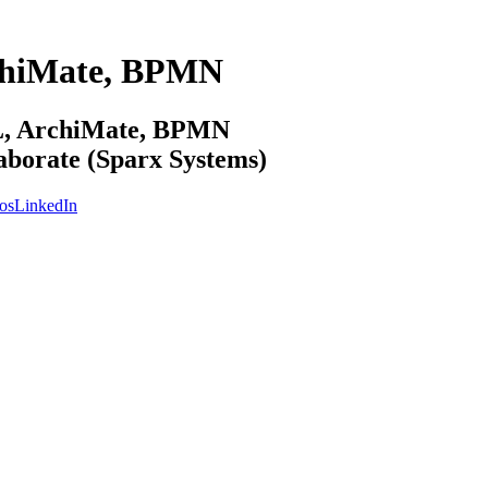
chiMate, BPMN
ML, ArchiMate, BPMN
laborate (Sparx Systems)
os
LinkedIn