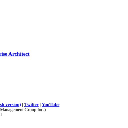
ise Architect
sh version)
|
Twitter
|
YouTube
Management Group Inc.)
d