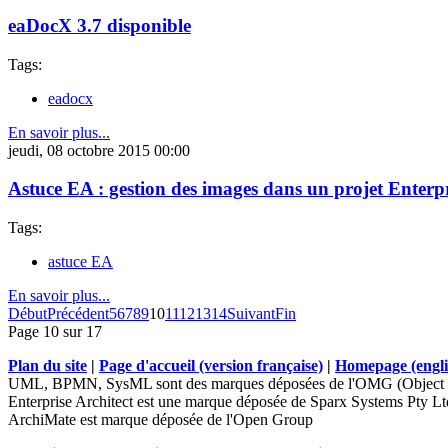
eaDocX 3.7 disponible
Tags:
eadocx
En savoir plus...
jeudi, 08 octobre 2015 00:00
Astuce EA : gestion des images dans un projet Enterpr
Tags:
astuce EA
En savoir plus...
Début
Précédent
5
6
7
8
9
10
11
12
13
14
Suivant
Fin
Page 10 sur 17
Plan du site
|
Page d'accueil (version française)
|
Homepage (engli
UML, BPMN, SysML sont des marques déposées de l'OMG (Object 
Enterprise Architect est une marque déposée de Sparx Systems Pty Lt
ArchiMate est marque déposée de l'Open Group