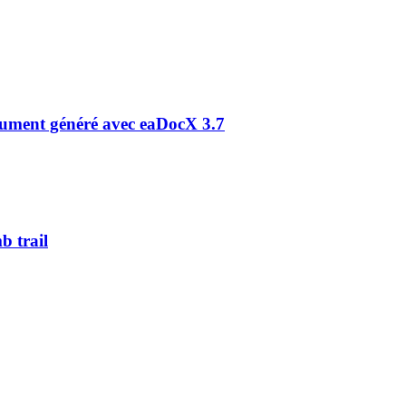
cument généré avec eaDocX 3.7
b trail