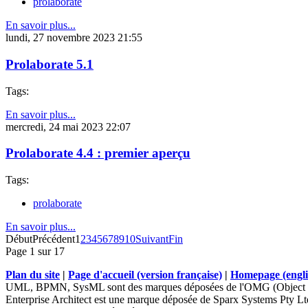
prolaborate
En savoir plus...
lundi, 27 novembre 2023 21:55
Prolaborate 5.1
Tags:
En savoir plus...
mercredi, 24 mai 2023 22:07
Prolaborate 4.4 : premier aperçu
Tags:
prolaborate
En savoir plus...
Début
Précédent
1
2
3
4
5
6
7
8
9
10
Suivant
Fin
Page 1 sur 17
Plan du site
|
Page d'accueil (version française)
|
Homepage (engli
UML, BPMN, SysML sont des marques déposées de l'OMG (Object 
Enterprise Architect est une marque déposée de Sparx Systems Pty Lt