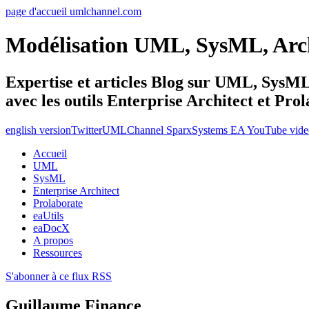
page d'accueil umlchannel.com
Modélisation UML, SysML, Ar
Expertise et articles Blog sur UML, Sys
avec les outils Enterprise Architect et Pro
english version
Twitter
UMLChannel SparxSystems EA YouTube vide
Accueil
UML
SysML
Enterprise Architect
Prolaborate
eaUtils
eaDocX
A propos
Ressources
S'abonner à ce flux RSS
Guillaume Finance