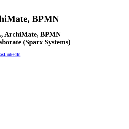
chiMate, BPMN
ML, ArchiMate, BPMN
laborate (Sparx Systems)
os
LinkedIn