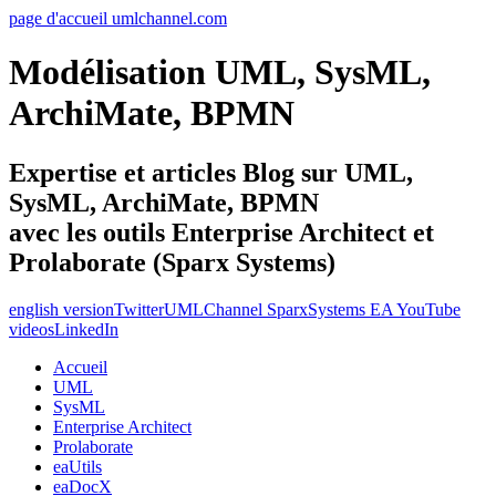
page d'accueil umlchannel.com
Modélisation UML, SysML,
ArchiMate, BPMN
Expertise et articles Blog sur UML,
SysML, ArchiMate, BPMN
avec les outils Enterprise Architect et
Prolaborate (Sparx Systems)
english version
Twitter
UMLChannel SparxSystems EA YouTube
videos
LinkedIn
Accueil
UML
SysML
Enterprise Architect
Prolaborate
eaUtils
eaDocX