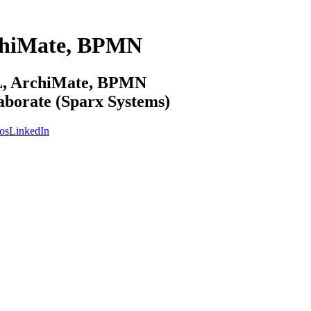
chiMate, BPMN
ML, ArchiMate, BPMN
laborate (Sparx Systems)
os
LinkedIn