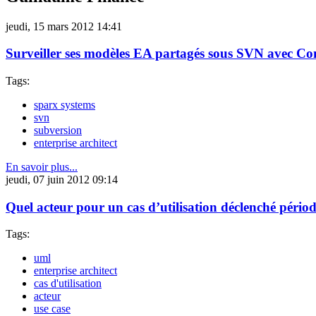
jeudi, 15 mars 2012 14:41
Surveiller ses modèles EA partagés sous SVN avec C
Tags:
sparx systems
svn
subversion
enterprise architect
En savoir plus...
jeudi, 07 juin 2012 09:14
Quel acteur pour un cas d’utilisation déclenché péri
Tags:
uml
enterprise architect
cas d'utilisation
acteur
use case