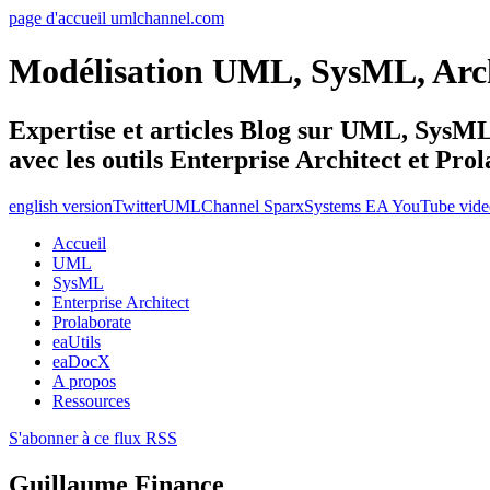
page d'accueil umlchannel.com
Modélisation UML, SysML, Ar
Expertise et articles Blog sur UML, Sys
avec les outils Enterprise Architect et Pro
english version
Twitter
UMLChannel SparxSystems EA YouTube vide
Accueil
UML
SysML
Enterprise Architect
Prolaborate
eaUtils
eaDocX
A propos
Ressources
S'abonner à ce flux RSS
Guillaume Finance