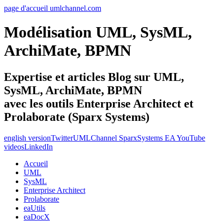
page d'accueil umlchannel.com
Modélisation UML, SysML,
ArchiMate, BPMN
Expertise et articles Blog sur UML,
SysML, ArchiMate, BPMN
avec les outils Enterprise Architect et
Prolaborate (Sparx Systems)
english version
Twitter
UMLChannel SparxSystems EA YouTube
videos
LinkedIn
Accueil
UML
SysML
Enterprise Architect
Prolaborate
eaUtils
eaDocX