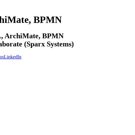
chiMate, BPMN
ML, ArchiMate, BPMN
laborate (Sparx Systems)
os
LinkedIn