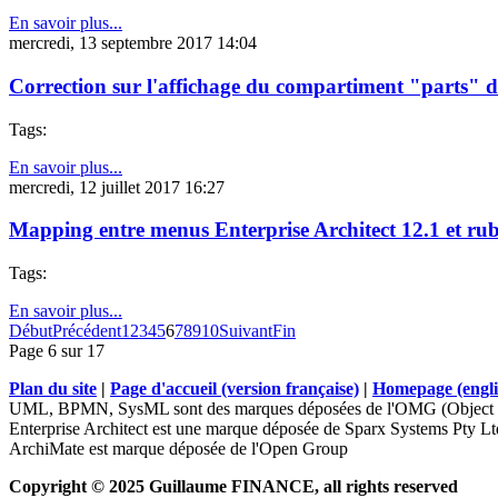
En savoir plus...
mercredi, 13 septembre 2017 14:04
Correction sur l'affichage du compartiment "parts" 
Tags:
En savoir plus...
mercredi, 12 juillet 2017 16:27
Mapping entre menus Enterprise Architect 12.1 et rub
Tags:
En savoir plus...
Début
Précédent
1
2
3
4
5
6
7
8
9
10
Suivant
Fin
Page 6 sur 17
Plan du site
|
Page d'accueil (version française)
|
Homepage (engli
UML, BPMN, SysML sont des marques déposées de l'OMG (Object 
Enterprise Architect est une marque déposée de Sparx Systems Pty Lt
ArchiMate est marque déposée de l'Open Group
Copyright © 2025 Guillaume FINANCE, all rights reserved