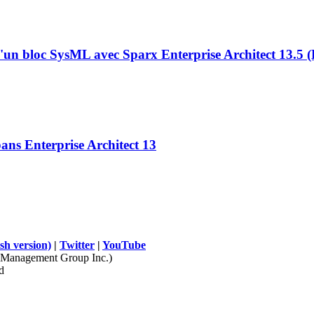
d'un bloc SysML avec Sparx Enterprise Architect 13.5
ans Enterprise Architect 13
sh version)
|
Twitter
|
YouTube
Management Group Inc.)
d