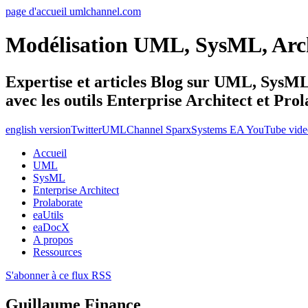
page d'accueil umlchannel.com
Modélisation UML, SysML, Ar
Expertise et articles Blog sur UML, Sys
avec les outils Enterprise Architect et Pro
english version
Twitter
UMLChannel SparxSystems EA YouTube vide
Accueil
UML
SysML
Enterprise Architect
Prolaborate
eaUtils
eaDocX
A propos
Ressources
S'abonner à ce flux RSS
Guillaume Finance