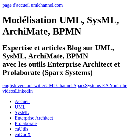
page d'accueil umlchannel.com
Modélisation UML, SysML,
ArchiMate, BPMN
Expertise et articles Blog sur UML,
SysML, ArchiMate, BPMN
avec les outils Enterprise Architect et
Prolaborate (Sparx Systems)
english version
Twitter
UMLChannel SparxSystems EA YouTube
videos
LinkedIn
Accueil
UML
SysML
Enterprise Architect
Prolaborate
eaUtils
eaDocX