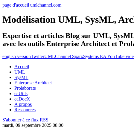
page d'accueil umlchannel.com
Modélisation UML, SysML, Ar
Expertise et articles Blog sur UML, Sys
avec les outils Enterprise Architect et Pro
english version
Twitter
UMLChannel SparxSystems EA YouTube vide
Accueil
UML
SysML
Enterprise Architect
Prolaborate
eaUtils
eaDocX
A propos
Ressources
S'abonner à ce flux RSS
mardi, 09 septembre 2025 08:00