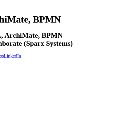
chiMate, BPMN
ML, ArchiMate, BPMN
laborate (Sparx Systems)
os
LinkedIn