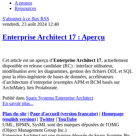
A propos
Ressources
S'abonner à ce flux RSS
vendredi, 23 août 2024 12:40
Enterprise Architect 17 : Aperçu
Cet article est un aperçu d’
Enterprise Architect 17
, actuellement
disponible en release candidate (RC) : interface utilisateur,
modélisation avec les diagrammes, gestion des fichiers DDL et SQL
pour la rétro-ingénierie de bases de données, accélérateurs
d’architecture d’entreprise (exemples APM et BCM basés sur
ArchiMate), lien Prolaborate.
Publié dans
Sparx Systems Enterprise Architect
En savoir plus...
Plan du site
|
Page d'accueil (version française)
|
Homepage
(english version)
|
Twitter
|
YouTube
UML, BPMN, SysML sont des marques déposées de l'OMG
(Object Management Group Inc.)
Enterprise Architect est une marque déposée de Sparx Systems Pty