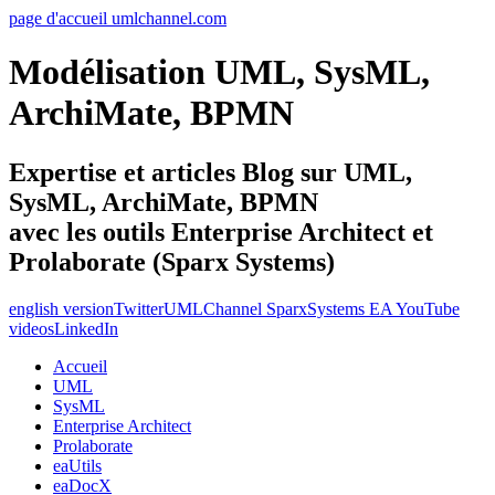
page d'accueil umlchannel.com
Modélisation UML, SysML,
ArchiMate, BPMN
Expertise et articles Blog sur UML,
SysML, ArchiMate, BPMN
avec les outils Enterprise Architect et
Prolaborate (Sparx Systems)
english version
Twitter
UMLChannel SparxSystems EA YouTube
videos
LinkedIn
Accueil
UML
SysML
Enterprise Architect
Prolaborate
eaUtils
eaDocX