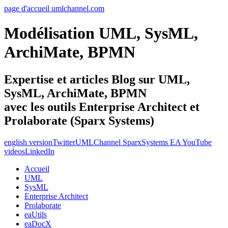
page d'accueil umlchannel.com
Modélisation UML, SysML,
ArchiMate, BPMN
Expertise et articles Blog sur UML,
SysML, ArchiMate, BPMN
avec les outils Enterprise Architect et
Prolaborate (Sparx Systems)
english version
Twitter
UMLChannel SparxSystems EA YouTube
videos
LinkedIn
Accueil
UML
SysML
Enterprise Architect
Prolaborate
eaUtils
eaDocX