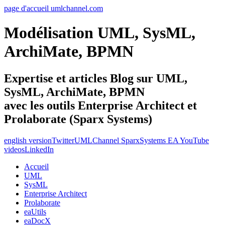
page d'accueil umlchannel.com
Modélisation UML, SysML,
ArchiMate, BPMN
Expertise et articles Blog sur UML,
SysML, ArchiMate, BPMN
avec les outils Enterprise Architect et
Prolaborate (Sparx Systems)
english version
Twitter
UMLChannel SparxSystems EA YouTube
videos
LinkedIn
Accueil
UML
SysML
Enterprise Architect
Prolaborate
eaUtils
eaDocX